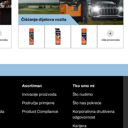
Čišćenje dijelova vozila
+
izvoda
više proizvoda
Asortiman
Tko smo mi
Inovacije proizvoda
Što nudimo
Područja primjene
Što nas pokreće
oda
Product Compliance
Korporativna društvena
odgovornost
Karijera