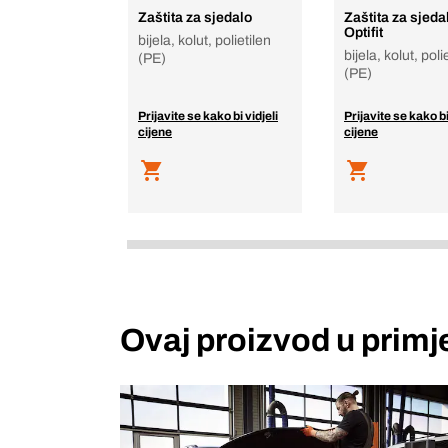
Zaštita za sjedalo
Zaštita za sjeda
Optifit
bijela, kolut, polietilen
bijela, kolut, poli
(PE)
(PE)
Prijavite se kako bi vidjeli
Prijavite se kako bi
cijene
cijene
Ovaj proizvod u primj