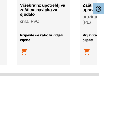
Višekratno upotrebljiva
Zaštitna folija za
zaštitna navlaka za
upravljač
sjedalo
proziran, kolut, polietilen
crna, PVC
(PE)
Prijavite se kako bi vidjeli
Prijavite se kako bi vidjeli
cijene
cijene