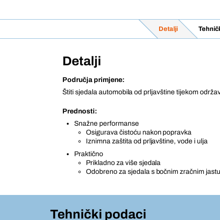
Detalji
Tehnič
Detalji
Područja primjene:
Štiti sjedala automobila od prljavštine tijekom održa
Prednosti:
Snažne performanse
Osigurava čistoću nakon popravka
Iznimna zaštita od prljavštine, vode i ulja
Praktično
Prikladno za više sjedala
Odobreno za sjedala s bočnim zračnim jas
Tehnički podaci