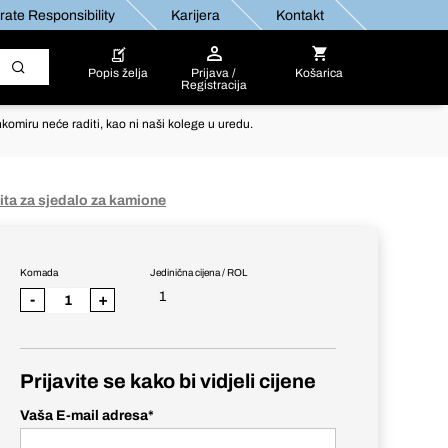
ate Responsibility
Karijera
Kontakt
Popis želja
Prijava /
Košarica
Registracija
komiru neće raditi, kao ni naši kolege u uredu.
ita za sjedalo za kamione
Komada
Jedinična cijena / ROL
1
-
+
Prijavite se kako bi vidjeli cijene
Vaša E-mail adresa
*