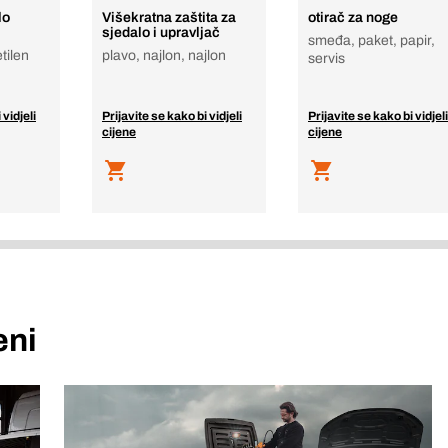
lo
Višekratna zaštita za
otirač za noge
sjedalo i upravljač
smeđa, paket, papir,
etilen
plavo, najlon, najlon
servis
 vidjeli
Prijavite se kako bi vidjeli
Prijavite se kako bi vidjeli
cijene
cijene
eni