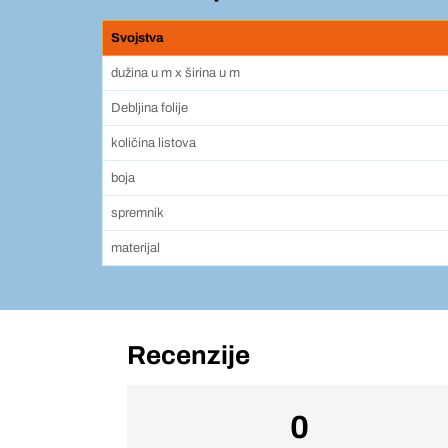
Svojstva
dužina u m x širina u m
Debljina folije
količina listova
boja
spremnik
materijal
Recenzije
0