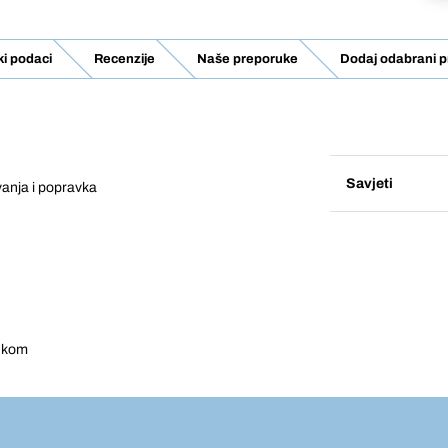
ki podaci
Recenzije
Naše preporuke
Dodaj odabrani p
Savjeti
vanja i popravka
tukom