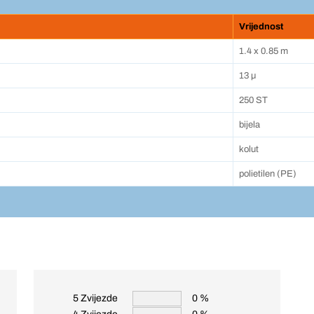
Vrijednost
1.4 x 0.85 m
13 µ
250 ST
bijela
kolut
polietilen (PE)
5 Zvijezde
0 %