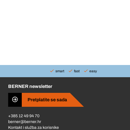
smart
fast
easy
BERNER newsletter
Pretplatite se sada
+385 12 49 94 70
berner@berner.hr
Kontakt i služba za korisnike