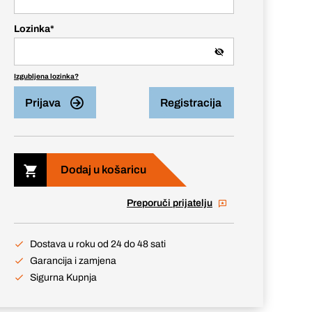
Lozinka
*
Izgubljena lozinka?
Prijava
Registracija
Dodaj u košaricu
Preporuči prijatelju
Dostava u roku od 24 do 48 sati
Garancija i zamjena
Sigurna Kupnja