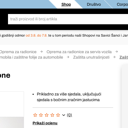
Shop
Društvo
Corpor
i godišnji odmor
od 3.8. do 7.8.
te u tom periodu naši Shopovi na Savici Šanci i Jan
Oprema za radionice
Oprema za radionice za servis vozila
mobila i zaštitne folije za automobile
Zaštita unutrašnjosti
Zašt
one
Prikladno za više sjedala, uključujući
sjedala s bočnim zračnim jastucima
(0)
Prikaži ocjenu