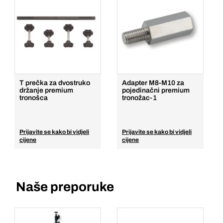
T prečka za dvostruko
Adapter M8-M10 za
držanje premium
pojedinačni premium
tronošca
tronožac-1
Prijavite se kako bi vidjeli
Prijavite se kako bi vidjeli
cijene
cijene
Naše preporuke