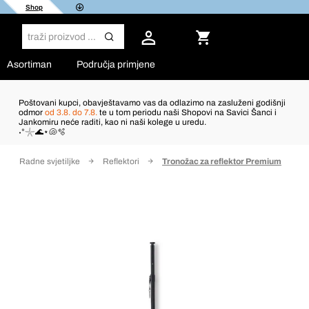
Shop
Asortiman
Područja primjene
Poštovani kupci, obavještavamo vas da odlazimo na zasluženi godišnji
odmor
od 3.8. do 7.8.
te u tom periodu naši Shopovi na Savici Šanci i
Jankomiru neće raditi, kao ni naši kolege u uredu.
˖°𓇼🌊⋆🐚🫧
Radne svjetiljke
Reflektori
Tronožac za reflektor Premium