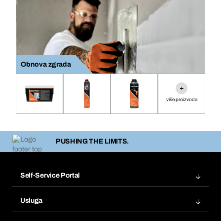
Obnova zgrada
+
više proizvoda
PUSHING THE LIMITS.
Self-Service Portal
Narudžbe
Usluga
Fakture
Bera Modul