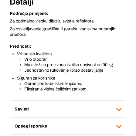
Detalji
Područja primjene:
Za optimalno visoku difuziju svjetla reflektora
Za osvjetljavanje gradilišta ili garaža, vanjskih/unutarnjih
prostora
Prednosti:
Vrhunska kvaliteta
Vrlo otporan
Mala težina proizvoda i velika nosivost od 90 kg
Jednostavno rukovanje i brzo postavljanje
Siguran za korisnike
Opremljen kabelskim kopčama
Fiksiranje visine čeličnim zatikom
Savjeti
Opseg isporuke