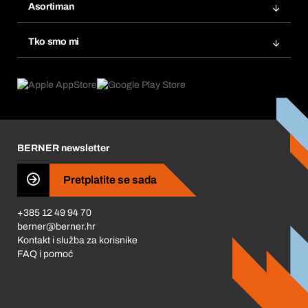
Popisi želja
Asortiman
eProcurement
Ponovno naručivanje
Inovacije proizvoda
Tražitelji proizvoda
Tko smo mi
Pretplate
Područja primjene
Što nudimo
Povrati & Reklamacije
Product Compliance
Što nas pokreće
Korporativna društvena odgovornost
Karijera
BERNER newsletter
Business Conduct
Pretplatite se sada
+385 12 49 94 70
berner@berner.hr
Kontakt i služba za korisnike
FAQ i pomoć