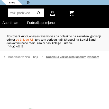
Shop
Asortiman
Područja primjene
Poštovani kupci, obavještavamo vas da odlazimo na zasluženi godišnji
odmor
od 3.8. do 7.8.
te u tom periodu naši Shopovi na Savici Šanci i
Jankomiru neće raditi, kao ni naši kolege u uredu.
˖°𓇼🌊⋆🐚🫧
e
Kabelske vezice u boji
Kabelska vezica s najlonskim jezičcem