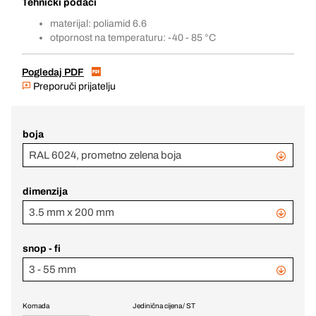
Tehnički podaci
materijal: poliamid 6.6
otpornost na temperaturu: -40 - 85 °C
Pogledaj PDF
Preporuči prijatelju
boja
RAL 6024, prometno zelena boja
dimenzija
3.5 mm x 200 mm
snop - fi
3 - 55 mm
Komada
Jedinična cijena / ST