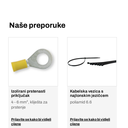
Naše preporuke
Izolirani prstenasti
Kabelska vezica s
priključak
najlonskim jezičcem
4 - 6 mm², kliješta za
poliamid 6.6
prstenje
Prijavite se kako bi vidjeli
Prijavite se kako bi vidjeli
cijene
cijene