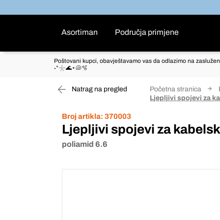
Asortiman
Područja primjene
Poštovani kupci, obavještavamo vas da odlazimo na zaslužen
˖°𓇼🌊⋆🐚🫧
Natrag na pregled
Početna stranica
Ljepljivi spojevi za k
Broj artikla:
370003
Ljepljivi spojevi za kabels
poliamid 6.6