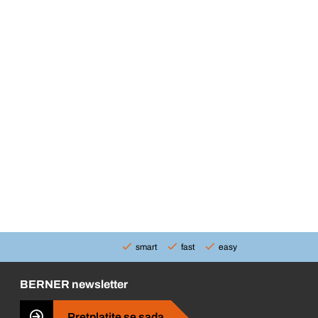
smart
fast
easy
BERNER newsletter
Pretplatite se sada