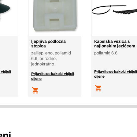
ljepljiva podložna
Kabelska vezica s
stopica
najlonskim jezičcem
zalijepljeno, poliamid
poliamid 6.6
6.6, prirodno,
jednokratno
 vidjeli
Prijavite se kako bi vidjeli
Prijavite se kako bi vidjeli
cijene
cijene
eni