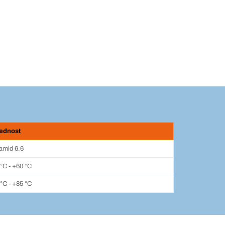
jednost
iamid 6.6
 °C - +60 °C
 °C - +85 °C