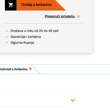
Dodaj u košaricu
Preporuči prijatelju
Dostava u roku od 24 do 48 sati
Garancija i zamjena
Sigurna Kupnja
roizvod u košaricu