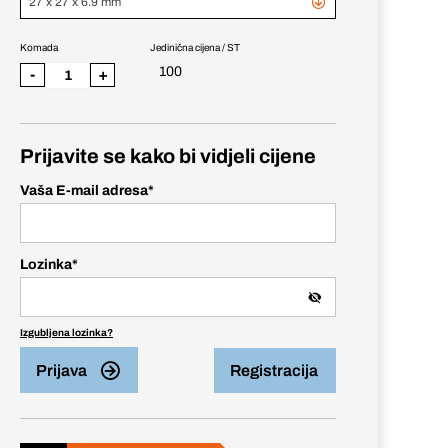
27 x 27 x 6.9 mm
Komada
Jedinična cijena / ST
100
-
+
Prijavite se kako bi vidjeli cijene
Vaša E-mail adresa
*
Lozinka
*
Izgubljena lozinka?
Prijava
Registracija