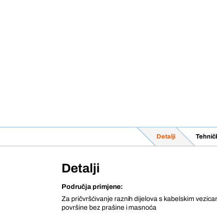
Detalji
Tehnič
Detalji
Područja primjene:
Za pričvršćivanje raznih dijelova s kabelskim vezic
površine bez prašine i masnoća