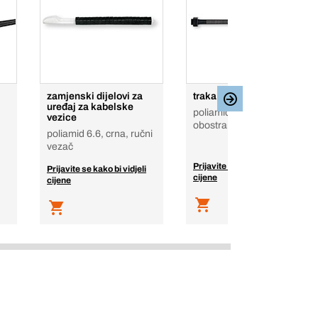
zamjenski dijelovi za
traka za šasiju
uređaj za kabelske
poliamid 6.6, crna,
vezice
obostrano nazubljeno
poliamid 6.6, crna, ručni
vezač
Prijavite se kako bi vidjeli
Prijavite se kako bi vidjeli
cijene
cijene