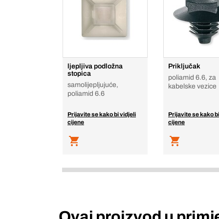
ljepljiva podložna
Priključak
stopica
poliamid 6.6, za
samolijepljujuće,
kabelske vezice
poliamid 6.6
Prijavite se kako bi vidjeli
Prijavite se kako bi
cijene
cijene
Ovaj proizvod u primj