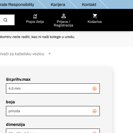
ate Responsibility
Karijera
Kontakt
Popis želja
Prijava /
Košarica
Registracija
komiru neće raditi, kao ni naši kolege u uredu.
ćivači za kabelsku vezicu
šir.prihv.max
4,5 mm
boja
priroda
dimenzija