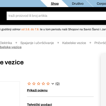
Shop
Društvo
Corpor
i godišnji odmor
od 3.8. do 7.8.
te u tom periodu naši Shopovi na Savici Šanci i Jan
Elektrika
Spajanje i učvršćivanje
Kabelske vezice
Pričvrš
abelske vezice
ke vezice
(0)
Prikaži ocjenu
Tehnički podaci