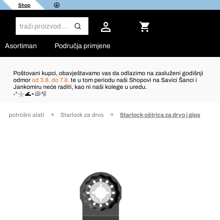
Shop
Asortiman
Područja primjene
Poštovani kupci, obavještavamo vas da odlazimo na zasluženi godišnji
odmor
od 3.8. do 7.8.
te u tom periodu naši Shopovi na Savici Šanci i
Jankomiru neće raditi, kao ni naši kolege u uredu.
˖°𓇼🌊⋆🐚🫧
ock potrošni alati
Starlock za drvo
Starlock oštrica za drvo i gips