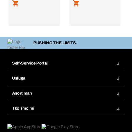
PUSHING THE LIMITS.
Self-Service Portal
Narudžbe
Usluga
Fakture
Bera Modul
Popisi želja
Asortiman
eProcurement
Ponovno naručivanje
Inovacije proizvoda
Tražitelji proizvoda
Tko smo mi
Pretplate
Područja primjene
Što nudimo
Povrati & Reklamacije
Product Compliance
Što nas pokreće