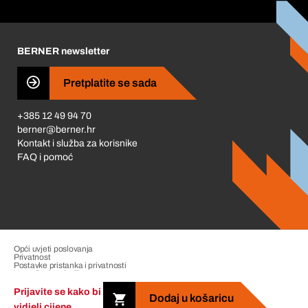
Korporativna društvena odgovornost
Karijera
BERNER newsletter
Business Conduct
Pretplatite se sada
+385 12 49 94 70
berner@berner.hr
Kontakt i služba za korisnike
FAQ i pomoć
Opći uvjeti poslovanja
Privatnost
Postavke pristanka i privatnosti
Upravljanje pritužbama
Impresum
Prijavite se kako bi
Dodaj u košaricu
vidjeli cijene