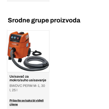
Srodne grupe proizvoda
Usisavač za
mokro/suho usisavanje
BWDVC PERM M-1, 30
l, 25 l
Prijavite se kako bi vidjeli
cijene