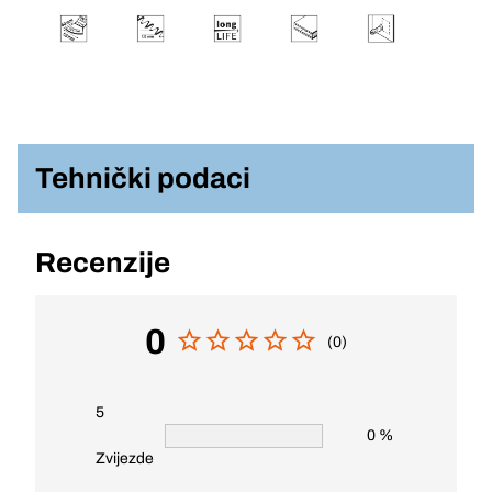
Tehnički podaci
Recenzije
0
(0)
5
0 %
Zvijezde