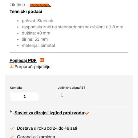
Lifetime
Tehnički podaci
prihvat: Starlock
raspodjela zubi na standardnom nazubljenju: 1.8 mm
dužina: 40 mm
širina: 53 mm
materijal: bimetal
Pogledaj PDF
Preporuči prijatelju
Komada
Jedinična cijena / ST
1
Savjet za dizajn i izgled proizvoda
Dostava u roku od 24 do 48 sati
Garancija i zamjena