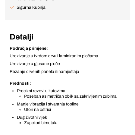
Sigurna Kupnja
Detalji
Područja primjene:
Urezivanje u tvrdom drvu i laminiranim pločama
Urezivanje u gipsane ploče
Rezanje drvenih panela ili namještaja
Prednosti:
Precizni rezovi u kutovima
Poseban asimetričan oblik sa zakrivljenim zubima
Manje vibracija i stvaranja topline
Utori na oštrici
Dug životni vijek
Zupci od bimetala