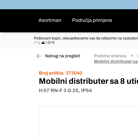
Asortiman
Područja primjene
Poštovani kupci, obavještavamo vas da odlazimo na zaslužen
˖°𓇼🌊⋆🐚🫧
Natrag na pregled
Početna stranica
Mobilni distributer s
Broj artikla:
373040
Mobilni distributer sa 8 u
H 07 RN-F 3 G 25, IP54