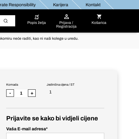
ate Responsibility
Karijera
Kontakt
Popis želja
Prijava /
Košarica
Registracija
komiru neće raditi, kao ni naši kolege u uredu.
Komada
Jedinična cijena / ST
1
-
+
Prijavite se kako bi vidjeli cijene
Vaša E-mail adresa
*