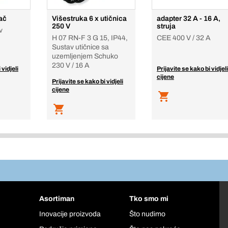
ač
Višestruka 6 x utičnica
adapter 32 A - 16 A,
250 V
struja
v
H 07 RN-F 3 G 15, IP44,
CEE 400 V / 32 A
Sustav utičnice sa
uzemljenjem Schuko
230 V / 16 A
 vidjeli
Prijavite se kako bi vidjeli
cijene
Prijavite se kako bi vidjeli
cijene
Asortiman
Tko smo mi
Inovacije proizvoda
Što nudimo