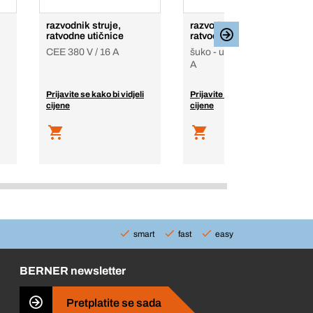
razvodnik struje,
razvodnik struje,
ratvodne utičnice
ratvodne utičnice
CEE 380 V / 16 A
šuko - utičnica 220 V / 16
A
Prijavite se kako bi vidjeli
Prijavite se kako bi vidjeli
cijene
cijene
smart
fast
easy
BERNER newsletter
Pretplatite se sada