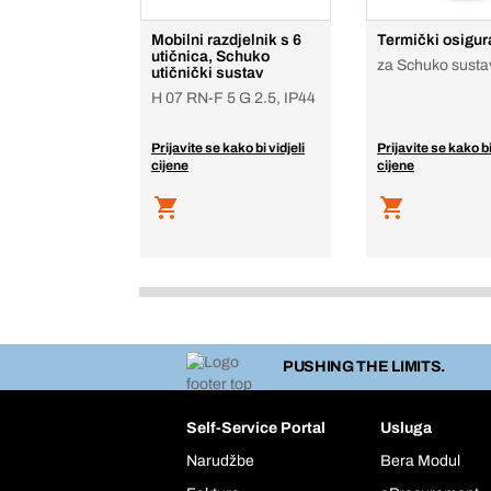
Mobilni razdjelnik s 6
Termički osigur
utičnica, Schuko
za Schuko susta
utičnički sustav
H 07 RN-F 5 G 2.5, IP44
Prijavite se kako bi vidjeli
Prijavite se kako bi
cijene
cijene
PUSHING THE LIMITS.
Self-Service Portal
Usluga
Narudžbe
Bera Modul