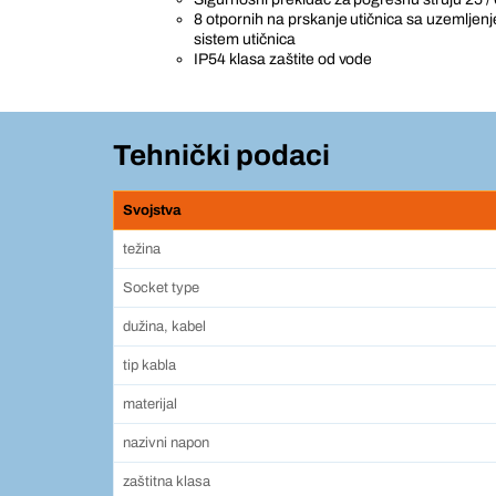
8 otpornih na prskanje utičnica sa uzemljen
sistem utičnica
IP54 klasa zaštite od vode
Tehnički podaci
Svojstva
težina
Socket type
dužina, kabel
tip kabla
materijal
nazivni napon
zaštitna klasa