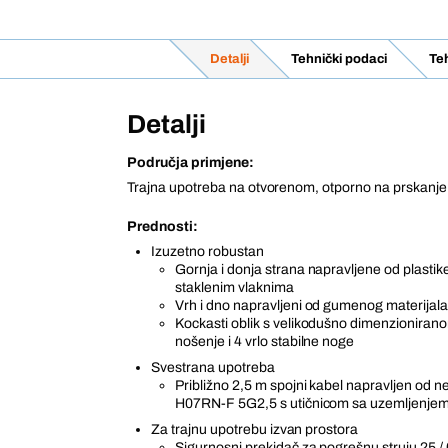
Detalji
Tehnički podaci
Teh
Detalji
Područja primjene:
Trajna upotreba na otvorenom, otporno na prskanje
Prednosti:
Izuzetno robustan
Gornja i donja strana napravljene od plasti
staklenim vlaknima
Vrh i dno napravljeni od gumenog materijal
Kockasti oblik s velikodušno dimenzionira
nošenje i 4 vrlo stabilne noge
Svestrana upotreba
Približno 2,5 m spojni kabel napravljen od
H07RN-F 5G2,5 s utičnicom sa uzemljenje
Za trajnu upotrebu izvan prostora
Sigurnosni prekidač za pogrešnu struju 25 /