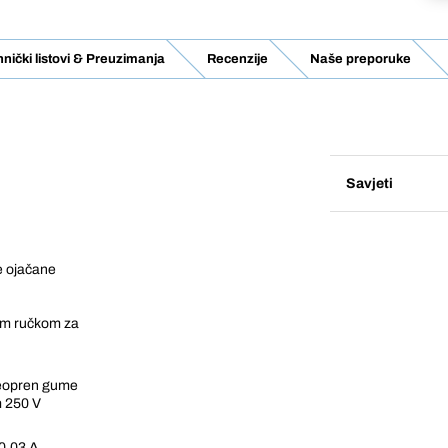
nički listovi & Preuzimanja
Recenzije
Naše preporuke
Savjeti
ke ojačane
a
nom ručkom za
 neopren gume
m 250 V
 0,03 A