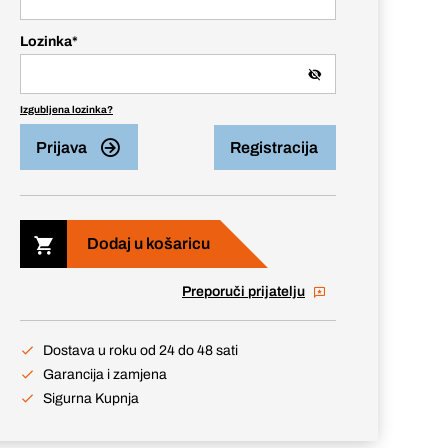
Lozinka
*
Izgubljena lozinka?
Prijava
Registracija
Dodaj u košaricu
Preporuči prijatelju
Dostava u roku od 24 do 48 sati
Garancija i zamjena
Sigurna Kupnja