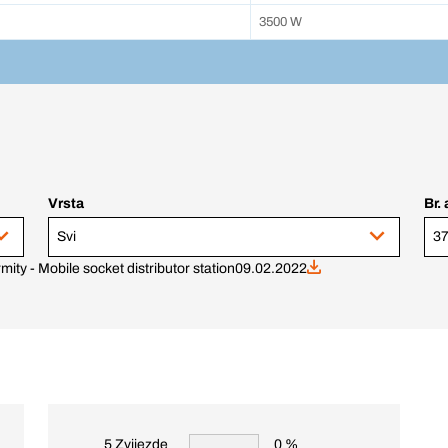
3500 W
Vrsta
Br. 
Svi
37
mity - Mobile socket distributor station
09.02.2022
5 Zvijezde
0 %