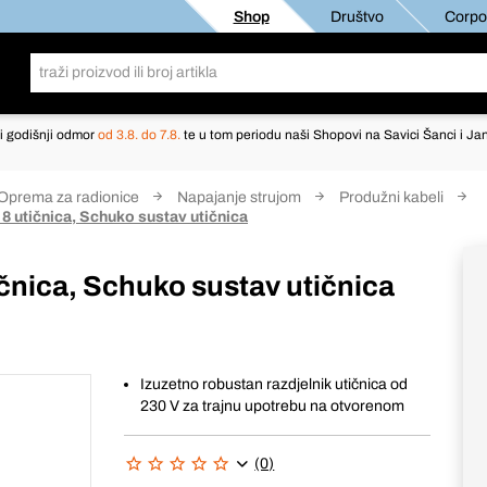
Shop
Društvo
Corpor
i godišnji odmor
od 3.8. do 7.8.
te u tom periodu naši Shopovi na Savici Šanci i Jan
Oprema za radionice
Napajanje strujom
Produžni kabeli
a 8 utičnica, Schuko sustav utičnica
tičnica, Schuko sustav utičnica
Izuzetno robustan razdjelnik utičnica od
230 V za trajnu upotrebu na otvorenom
(0)