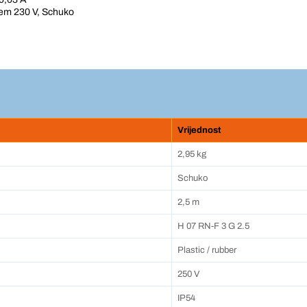
jem 230 V, Schuko
Vrijednost
2,95 kg
Schuko
2,5 m
H 07 RN-F 3 G 2.5
Plastic / rubber
250 V
IP54