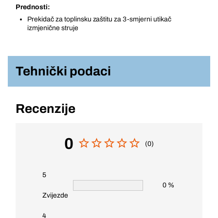
Prednosti:
Prekidač za toplinsku zaštitu za 3-smjerni utikač
izmjenične struje
Tehnički podaci
Recenzije
0
(0)
5
0 %
Zvijezde
4