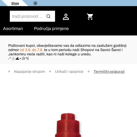
Shop
Asortiman
Područja primjene
Poštovani kupci, obavještavamo vas da odlazimo na zasluženi godišnji
odmor
od 3.8. do 7.8.
te u tom periodu naši Shopovi na Savici Šanci i
Jankomiru neće raditi, kao ni naši kolege u uredu.
˖°𓇼🌊⋆🐚🫧
ice
Napajanje strujom
Utikači i spojnice
Termički osigurač