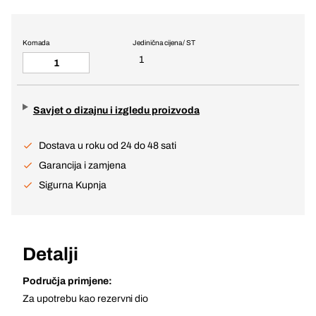
Komada
Jedinična cijena / ST
1
Savjet o dizajnu i izgledu proizvoda
Dostava u roku od 24 do 48 sati
Garancija i zamjena
Sigurna Kupnja
Detalji
Područja primjene:
Za upotrebu kao rezervni dio