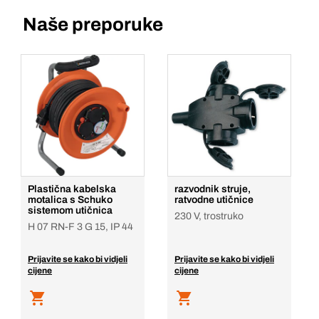
Naše preporuke
Plastična kabelska
razvodnik struje,
motalica s Schuko
ratvodne utičnice
sistemom utičnica
230 V, trostruko
H 07 RN-F 3 G 15, IP 44
Prijavite se kako bi vidjeli
Prijavite se kako bi vidjeli
cijene
cijene