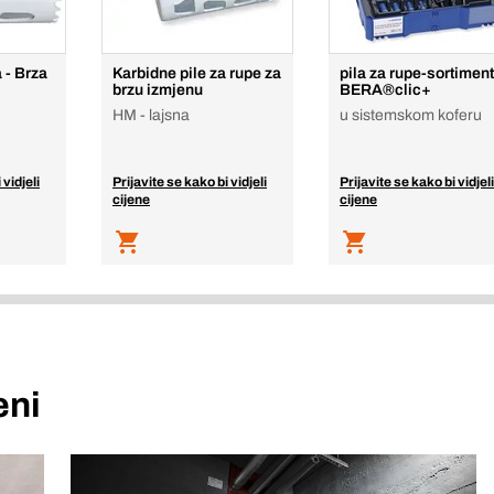
 - Brza
Karbidne pile za rupe za
pila za rupe-sortiment
brzu izmjenu
BERA®clic+
HM - lajsna
u sistemskom koferu
 vidjeli
Prijavite se kako bi vidjeli
Prijavite se kako bi vidjeli
cijene
cijene
eni