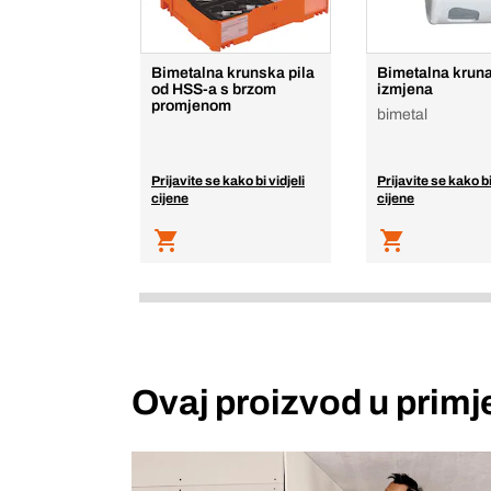
Bimetalna krunska pila
Bimetalna kruna
od HSS-a s brzom
izmjena
promjenom
bimetal
Prijavite se kako bi vidjeli
Prijavite se kako bi
cijene
cijene
Ovaj proizvod u primj