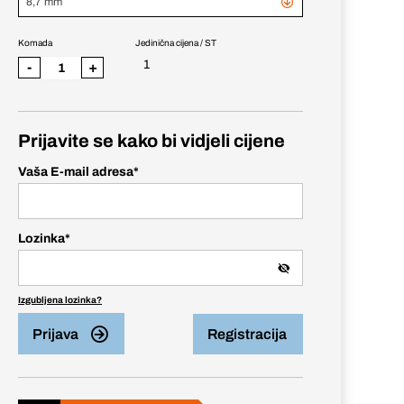
8,7 mm
Komada
Jedinična cijena / ST
1
-
+
Prijavite se kako bi vidjeli cijene
Vaša E-mail adresa
*
Lozinka
*
Izgubljena lozinka?
Prijava
Registracija