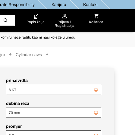
ate Responsibility
Karijera
Kontakt
Popis želja
Prijava /
Košarica
Registracija
komiru neće raditi, kao ni naši kolege u uredu.
gre
Cylindar saws
prih.svrdla
6 KT
dubina reza
70 mm
promjer