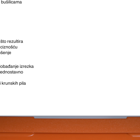
m bušilicama
što rezultira
eciznošću
ušenje
lobađanje izrezka
 jednostavno
 krunskih pila