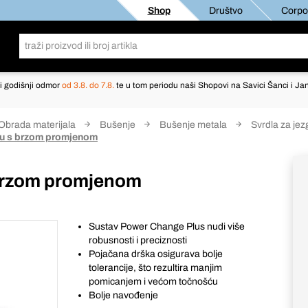
Shop
Društvo
Corpor
i godišnji odmor
od 3.8. do 7.8.
te u tom periodu naši Shopovi na Savici Šanci i Jan
Obrada materijala
Bušenje
Bušenje metala
Svrdla za jez
lu s brzom promjenom
 brzom promjenom
Sustav Power Change Plus nudi više
robusnosti i preciznosti
Pojačana drška osigurava bolje
tolerancije, što rezultira manjim
pomicanjem i većom točnošću
Bolje navođenje