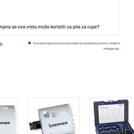
era se ova vrsta može koristiti za pile za rupe?
Ova recenzija proizvoda automatski je prevedena pomoću umjetne
0
inteligencije.