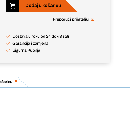
Dodaj u košaricu
Preporuči prijatelju
Dostava u roku od 24 do 48 sati
Garancija i zamjena
Sigurna Kupnja
ošaricu