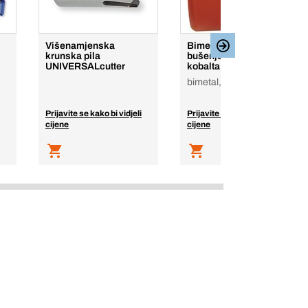
Višenamjenska
Bimetalna kruna za
krunska pila
bušenje HSS s 8%
UNIVERSALcutter
kobalta
bimetal, HSS - CO 8
Prijavite se kako bi vidjeli
Prijavite se kako bi vidjeli
cijene
cijene