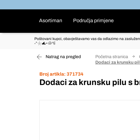
Asortiman
Područja primjene
Poštovani kupci, obavještavamo vas da odlazimo na zaslužen
˖°𓇼🌊⋆🐚🫧
Natrag na pregled
Početna stranica
Dodaci za krunsku pi
Broj artikla:
371734
Dodaci za krunsku pilu s