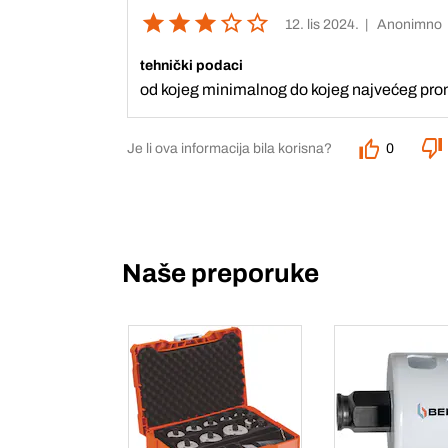
12. lis 2024.
| Anonimno
tehnički podaci
od kojeg minimalnog do kojeg najvećeg promj
Je li ova informacija bila korisna?
0
Naše preporuke