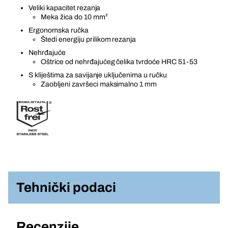
Veliki kapacitet rezanja
Meka žica do 10 mm²
Ergonomska ručka
Štedi energiju prilikom rezanja
Nehrđajuće
Oštrice od nehrđajućeg čelika tvrdoće HRC 51-53
S kliještima za savijanje uključenima u ručku
Zaobljeni završeci maksimalno 1 mm
Tehnički podaci
Recenzije