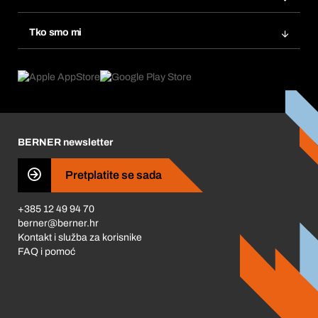
eProcurement
Ponovno naručivanje
Inovacije proizvoda
Tražitelji proizvoda
Tko smo mi
Pretplate
Područja primjene
Što nudimo
Povrati & Reklamacije
Product Compliance
Što nas pokreće
Korporativna društvena odgovornost
Karijera
BERNER newsletter
Business Conduct
Pretplatite se sada
+385 12 49 94 70
berner@berner.hr
Kontakt i služba za korisnike
FAQ i pomoć