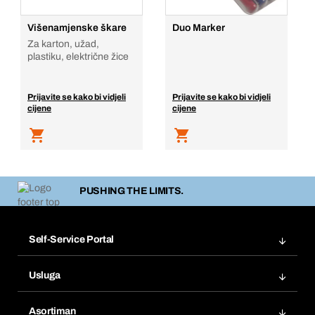
Višenamjenske škare
Duo Marker
Za karton, užad,
plastiku, električne žice
Prijavite se kako bi vidjeli
Prijavite se kako bi vidjeli
cijene
cijene
PUSHING THE LIMITS.
Self-Service Portal
Narudžbe
Usluga
Fakture
Bera Modul
Popisi želja
Asortiman