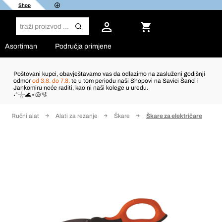
Shop
Asortiman
Područja primjene
Poštovani kupci, obavještavamo vas da odlazimo na zasluženi godišnji
odmor
od 3.8. do 7.8.
te u tom periodu naši Shopovi na Savici Šanci i
Jankomiru neće raditi, kao ni naši kolege u uredu.
˖°𓇼🌊⋆🐚🫧
Ručni alat
Alati za rezanje
Škare
Škare za električare