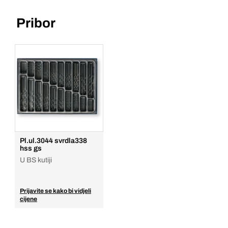
Pribor
Pl.ul.3044 svrdla338
hss gs
U BS kutiji
Prijavite se kako bi vidjeli
cijene