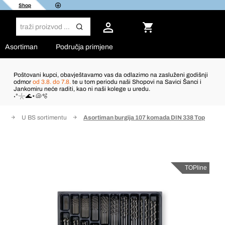
Shop
Asortiman
Područja primjene
Poštovani kupci, obavještavamo vas da odlazimo na zasluženi godišnji
odmor
od 3.8. do 7.8.
te u tom periodu naši Shopovi na Savici Šanci i
Jankomiru neće raditi, kao ni naši kolege u uredu.
˖°𓇼🌊⋆🐚🫧
ru
U BS sortimentu
Asortiman burgija 107 komada DIN 338 Top
TOPline