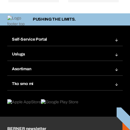
PUSHING THE LIMITS.
Self-Service Portal
Narudžbe
Usluga
Fakture
Bera Modul
Popisi želja
Asortiman
eProcurement
Ponovno naručivanje
Inovacije proizvoda
Tražitelji proizvoda
Tko smo mi
Pretplate
Područja primjene
Što nudimo
Povrati & Reklamacije
Product Compliance
Što nas pokreće
Korporativna društvena odgovornost
Karijera
BERNER newsletter