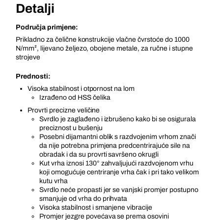
Detalji
Područja primjene:
Prikladno za čelične konstrukcije vlačne čvrstoće do 1000
N/mm², lijevano željezo, obojene metale, za ručne i stupne
strojeve
Prednosti:
Visoka stabilnost i otpornost na lom
Izrađeno od HSS čelika
Provrti precizne veličine
Svrdlo je zaglađeno i izbrušeno kako bi se osigurala
preciznost u bušenju
Posebni dijamantni oblik s razdvojenim vrhom znači
da nije potrebna primjena predcentrirajuće sile na
obradak i da su provrti savršeno okrugli
Kut vrha iznosi 130° zahvaljujući razdvojenom vrhu
koji omogućuje centriranje vrha čak i pri tako velikom
kutu vrha
Svrdlo neće propasti jer se vanjski promjer postupno
smanjuje od vrha do prihvata
Visoka stabilnost i smanjene vibracije
Promjer jezgre povećava se prema osovini