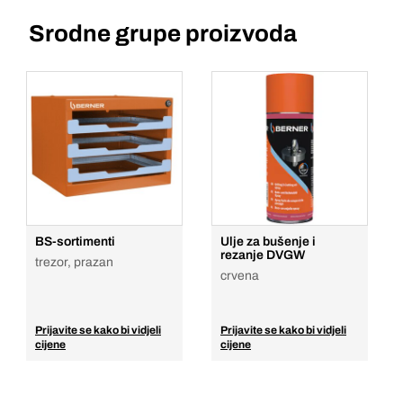
Srodne grupe proizvoda
BS-sortimenti
Ulje za bušenje i
rezanje DVGW
trezor, prazan
crvena
Prijavite se kako bi vidjeli
Prijavite se kako bi vidjeli
cijene
cijene