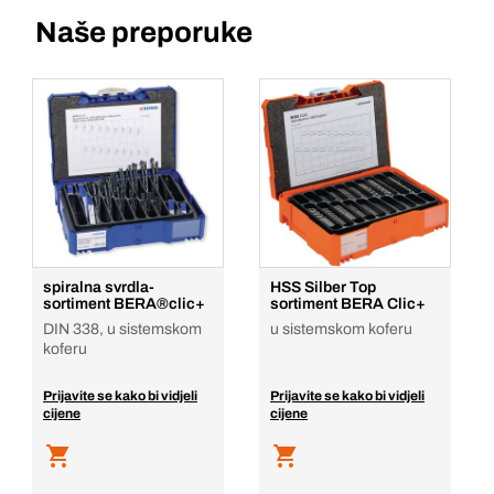
Naše preporuke
spiralna svrdla-
HSS Silber Top
sortiment BERA®clic+
sortiment BERA Clic+
DIN 338, u sistemskom
u sistemskom koferu
koferu
Prijavite se kako bi vidjeli
Prijavite se kako bi vidjeli
cijene
cijene