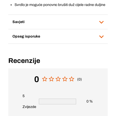
Svrdlo je moguće ponovno brušiti duž cijele radne duljine
Savjeti
Opseg isporuke
Recenzije
0
(0)
5
0 %
Zvijezde