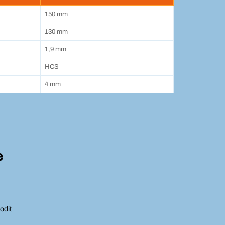
150 mm
130 mm
1,9 mm
HCS
4 mm
e
odit