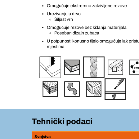
Omogućuje ekstremno zakrivljene rezove
Urezivanje u drvo
Šiljast vrh
Omogućuje rezove bez kidanja materijala
Poseban dizajn zubaca
U potpunosti konusno tijelo omogućuje lak pris
mjestima
Tehnički podaci
Svojstva