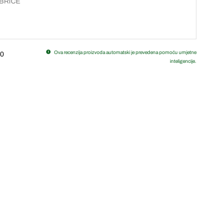
BRICE
Ova recenzija proizvoda automatski je prevedena pomoću umjetne
0
inteligencije.