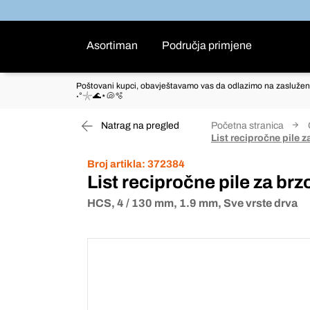
Asortiman
Područja primjene
Poštovani kupci, obavještavamo vas da odlazimo na zaslužen
˖°𓇼🌊⋆🐚🫧
Natrag na pregled
Početna stranica
List recipročne pile 
Broj artikla:
372384
List recipročne pile za b
HCS, 4 / 130 mm, 1.9 mm, Sve vrste drva