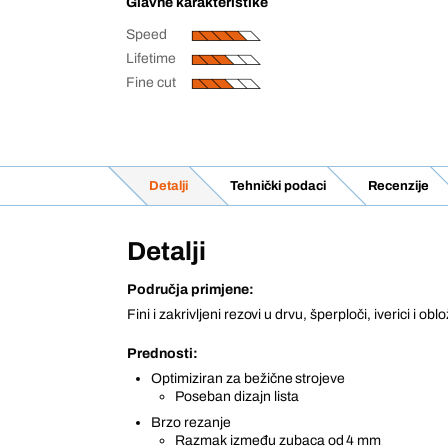
Glavne karakteristike
Speed
Lifetime
Fine cut
Detalji
Tehnički podaci
Recenzije
Detalji
Područja primjene:
Fini i zakrivljeni rezovi u drvu, šperploči, iverici i o
Prednosti:
Optimiziran za bežične strojeve
Poseban dizajn lista
Brzo rezanje
Razmak između zubaca od 4 mm