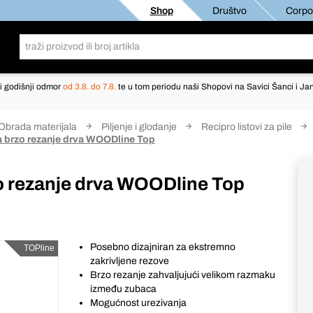
Shop
Društvo
Corpor
i godišnji odmor
od 3.8. do 7.8.
te u tom periodu naši Shopovi na Savici Šanci i Jan
Obrada materijala
Piljenje i glodanje
Recipro listovi za pile
za brzo rezanje drva WOODline Top
rzo rezanje drva WOODline Top
Posebno dizajniran za ekstremno
TOPline
zakrivljene rezove
Brzo rezanje zahvaljujući velikom razmaku
između zubaca
Mogućnost urezivanja