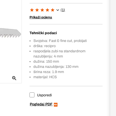
(1)
Prikaži ocjenu
Tehnički podaci
Svojstva: Fast & fine cut, probijati
drška: recipro
raspodjela zubi na standardnom
nazubljenju: 4 mm
dužina: 150 mm
dužina nazubljenja: 130 mm
širina reza: 1.9 mm
materijal: HCS
Usporedi
Pogledaj PDF