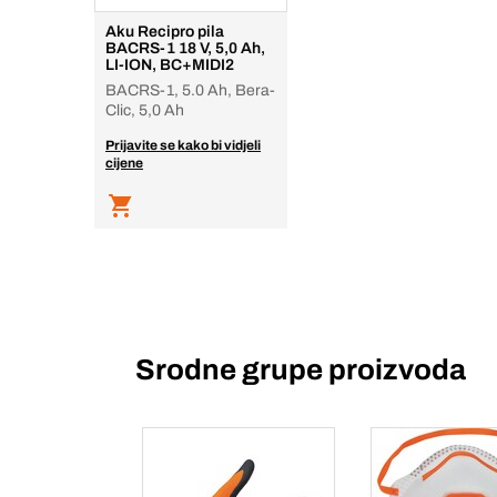
Aku Recipro pila
BACRS-1 18 V, 5,0 Ah,
LI-ION, BC+MIDI2
BACRS-1, 5.0 Ah, Bera-
Clic, 5,0 Ah
Prijavite se kako bi vidjeli
cijene
Srodne grupe proizvoda