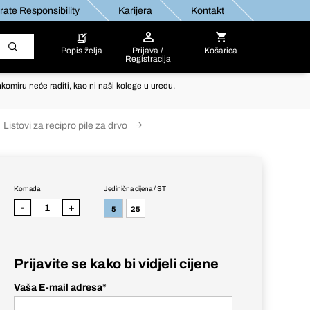
ate Responsibility
Karijera
Kontakt
Popis želja
Prijava /
Košarica
Registracija
komiru neće raditi, kao ni naši kolege u uredu.
Listovi za recipro pile za drvo
Komada
Jedinična cijena / ST
-
+
5
25
Prijavite se kako bi vidjeli cijene
Vaša E-mail adresa
*