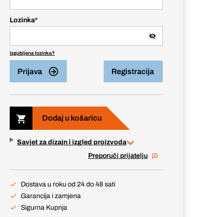
Lozinka
*
Izgubljena lozinka?
Prijava
Registracija
Dodaj u košaricu
Savjet za dizajn i izgled proizvoda
Preporuči prijatelju
Dostava u roku od 24 do 48 sati
Garancija i zamjena
Sigurna Kupnja