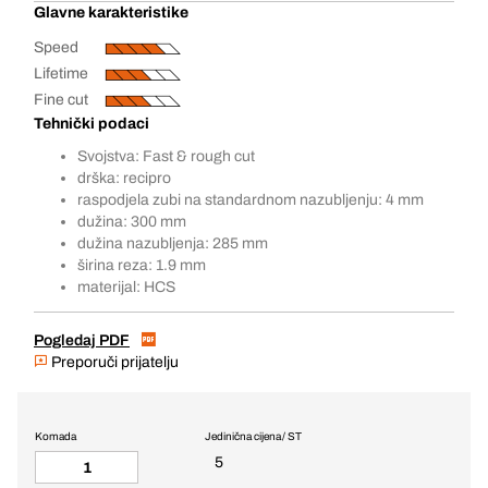
Glavne karakteristike
Speed
Lifetime
Fine cut
Tehnički podaci
Svojstva: Fast & rough cut
drška: recipro
raspodjela zubi na standardnom nazubljenju: 4 mm
dužina: 300 mm
dužina nazubljenja: 285 mm
širina reza: 1.9 mm
materijal: HCS
Pogledaj PDF
Preporuči prijatelju
Komada
Jedinična cijena / ST
5