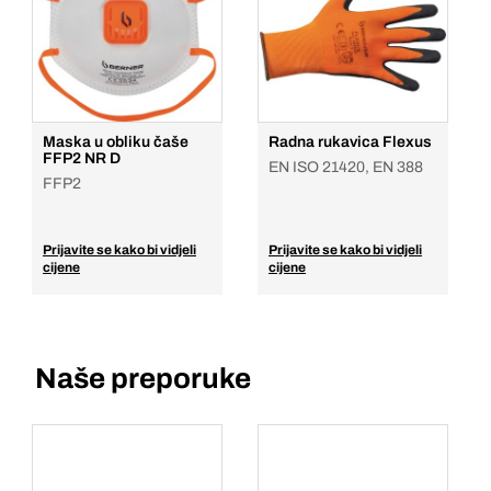
Maska u obliku čaše
Radna rukavica Flexus
FFP2 NR D
EN ISO 21420, EN 388
FFP2
Prijavite se kako bi vidjeli
Prijavite se kako bi vidjeli
cijene
cijene
Naše preporuke