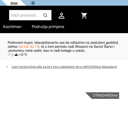
Shop
Asortiman
Područja primjene
Poštovani kupci, obavještavamo vas da odlazimo na zasluženi godišnji
odmor
od 3.8. do 7.8.
te u tom periodu naši Shopovi na Savici Šanci i
Jankomiru neće raditi, kao ni naši kolege u uredu.
˖°𓇼🌊⋆🐚🫧
vo
List recipročne pile za brz rez u debelom drvu WOODline Standard
STANDARDline