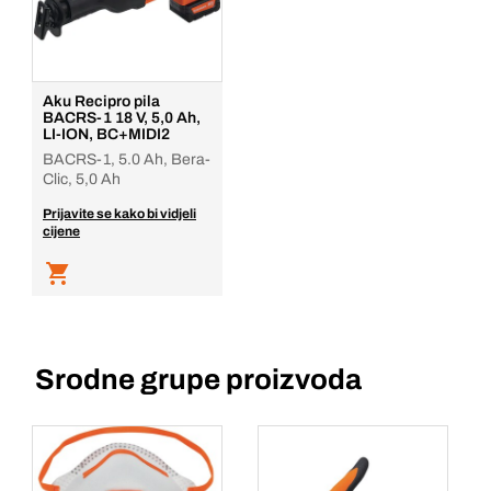
Aku Recipro pila
BACRS-1 18 V, 5,0 Ah,
LI-ION, BC+MIDI2
BACRS-1, 5.0 Ah, Bera-
Clic, 5,0 Ah
Prijavite se kako bi vidjeli
cijene
Srodne grupe proizvoda