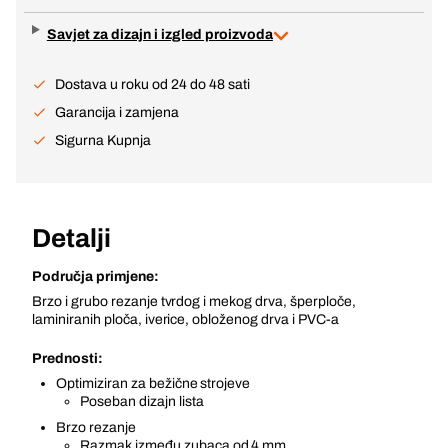
Savjet za dizajn i izgled proizvoda
Dostava u roku od 24 do 48 sati
Garancija i zamjena
Sigurna Kupnja
Detalji
Područja primjene:
Brzo i grubo rezanje tvrdog i mekog drva, šperploče,
laminiranih ploča, iverice, obloženog drva i PVC-a
Prednosti:
Optimiziran za bežične strojeve
Poseban dizajn lista
Brzo rezanje
Razmak između zubaca od 4 mm