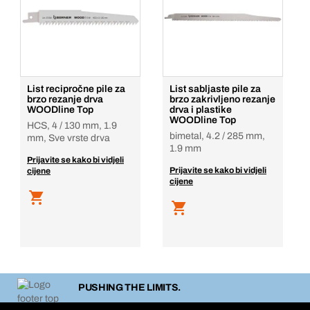
List recipročne pile za
List sabljaste pile za
brzo rezanje drva
brzo zakrivljeno rezanje
WOODline Top
drva i plastike
WOODline Top
HCS, 4 / 130 mm, 1.9
bimetal, 4.2 / 285 mm,
mm, Sve vrste drva
1.9 mm
Prijavite se kako bi vidjeli
Prijavite se kako bi vidjeli
cijene
cijene
PUSHING THE LIMITS.