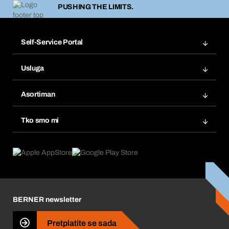
PUSHING THE LIMITS.
Self-Service Portal
Narudžbe
Usluga
Fakture
Bera Modul
Popisi želja
Asortiman
eProcurement
Ponovno naručivanje
Inovacije proizvoda
Tražitelji proizvoda
Tko smo mi
Pretplate
Područja primjene
Što nudimo
Povrati & Reklamacije
Product Compliance
Što nas pokreće
Korporativna društvena odgovornost
Karijera
BERNER newsletter
Business Conduct
Pretplatite se sada