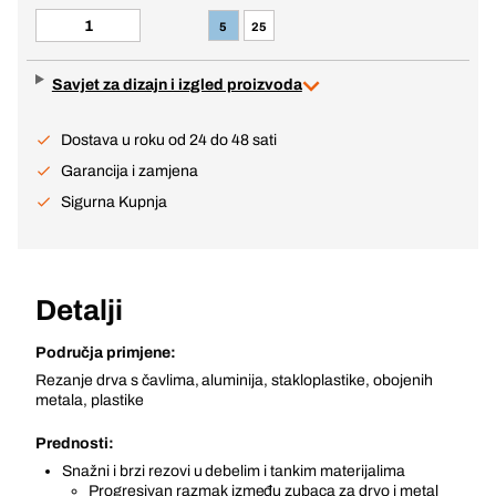
5
25
Savjet za dizajn i izgled proizvoda
Dostava u roku od 24 do 48 sati
Garancija i zamjena
Sigurna Kupnja
Detalji
Područja primjene:
Rezanje drva s čavlima, aluminija, stakloplastike, obojenih
metala, plastike
Prednosti:
Snažni i brzi rezovi u debelim i tankim materijalima
Progresivan razmak između zubaca za drvo i metal