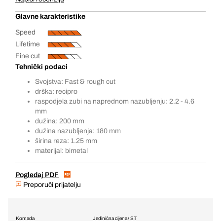
Glavne karakteristike
Speed
Lifetime
Fine cut
Tehnički podaci
Svojstva: Fast & rough cut
drška: recipro
raspodjela zubi na naprednom nazubljenju: 2.2 - 4.6
mm
dužina: 200 mm
dužina nazubljenja: 180 mm
širina reza: 1.25 mm
materijal: bimetal
Pogledaj PDF
Preporuči prijatelju
Komada
Jedinična cijena / ST