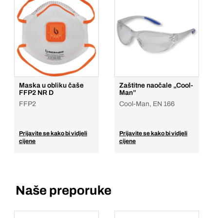
Maska u obliku čaše
Zaštitne naočale „Cool-
FFP2 NR D
Man”
FFP2
Cool-Man, EN 166
Prijavite se kako bi vidjeli
Prijavite se kako bi vidjeli
cijene
cijene
Naše preporuke