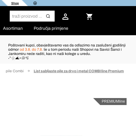
Shop
Asortiman
Područja primjene
Poštovani kupci, obavještavamo vas da odlazimo na zasluženi godišnji
odmor
od 3.8. do 7.8.
te u tom periodu naši Shopovi na Savici Šanci i
Jankomiru neće raditi, kao ni naši kolege u uredu.
˖°𓇼🌊⋆🐚🫧
ipro pile Combi
List sabljaste pile za drvo i metal COMBIline Premium
PREMIUMline