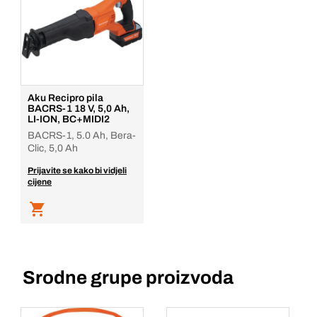
Aku Recipro pila
BACRS-1 18 V, 5,0 Ah,
LI-ION, BC+MIDI2
BACRS-1, 5.0 Ah, Bera-
Clic, 5,0 Ah
Prijavite se kako bi vidjeli
cijene
Srodne grupe proizvoda