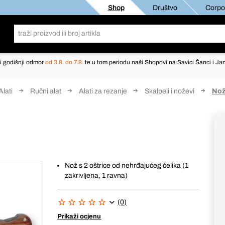
Shop
Društvo
Corpor
i godišnji odmor
od 3.8. do 7.8.
te u tom periodu naši Shopovi na Savici Šanci i Jan
Alati
Ručni alat
Alati za rezanje
Skalpeli i noževi
Nož
Nož s 2 oštrice od nehrđajućeg čelika (1
zakrivljena, 1 ravna)
(0)
Prikaži ocjenu