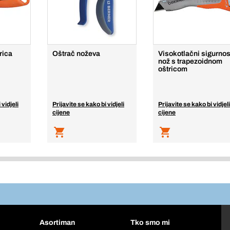
rica
Oštrač noževa
Visokotlačni sigurnos
nož s trapezoidnom
oštricom
 vidjeli
Prijavite se kako bi vidjeli
Prijavite se kako bi vidjeli
cijene
cijene
Asortiman
Tko smo mi