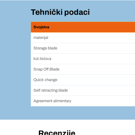
Tehnički podaci
Svojstva
materijal
Storage blade
kol.listova
Snap Off Blade
Quick change
Self retracting blade
Agreement alimentary
Recenzije