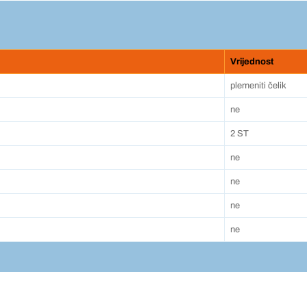
Vrijednost
plemeniti čelik
ne
2 ST
ne
ne
ne
ne