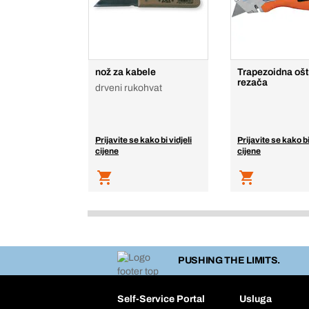
nož za kabele
Trapezoidna ošt
rezača
drveni rukohvat
Prijavite se kako bi vidjeli
Prijavite se kako bi
cijene
cijene
PUSHING THE LIMITS.
Self-Service Portal
Usluga