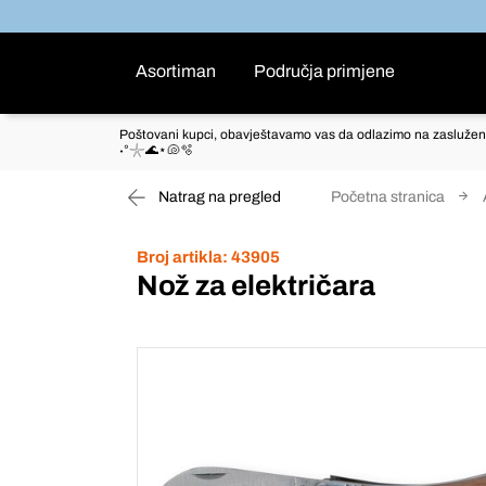
Asortiman
Područja primjene
Poštovani kupci, obavještavamo vas da odlazimo na zaslužen
˖°𓇼🌊⋆🐚🫧
Natrag na pregled
Početna stranica
Broj artikla:
43905
Nož za električara