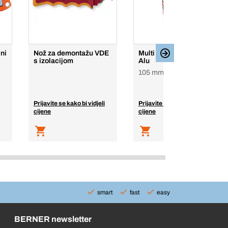
ni
Nož za demontažu VDE
Multi funkcijska kliješta
s izolacijom
Alu
105 mm
Prijavite se kako bi vidjeli
Prijavite se kako bi vidjeli
cijene
cijene
smart
fast
easy
BERNER newsletter