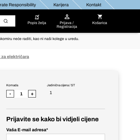
ate Responsibility
Karijera
Kontakt
Popis želja
Prijava /
Košarica
Registracija
komiru neće raditi, kao ni naši kolege u uredu.
 za električara
Komada
Jedinična cijena / ST
1
-
+
Prijavite se kako bi vidjeli cijene
Vaša E-mail adresa
*