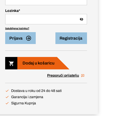
Lozinka
*
Izgubljena lozinka?
Prijava
Registracija
Dodaj u košaricu
Preporuči prijatelju
Dostava u roku od 24 do 48 sati
Garancija i zamjena
Sigurna Kupnja