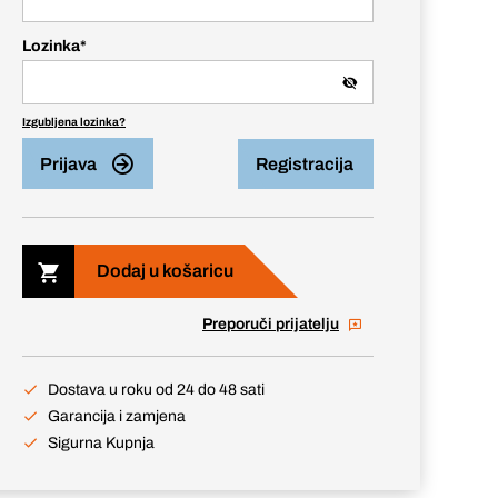
Lozinka
*
Izgubljena lozinka?
Prijava
Registracija
Dodaj u košaricu
Preporuči prijatelju
Dostava u roku od 24 do 48 sati
Garancija i zamjena
Sigurna Kupnja