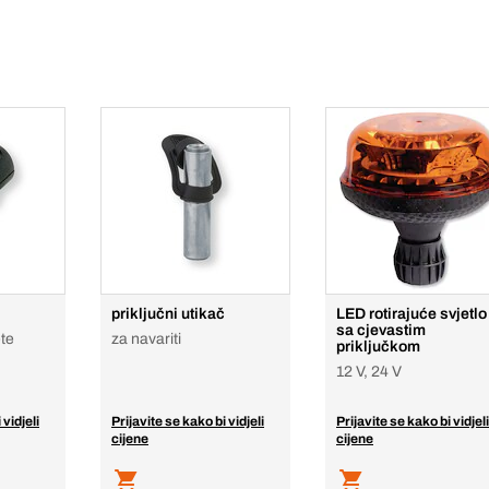
priključni utikač
LED rotirajuće svjetlo
sa cjevastim
ete
za navariti
priključkom
12 V, 24 V
 vidjeli
Prijavite se kako bi vidjeli
Prijavite se kako bi vidjeli
cijene
cijene