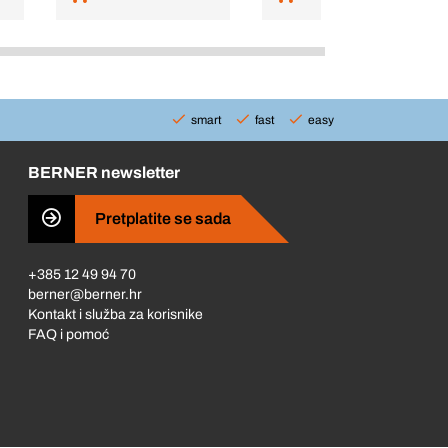
smart
fast
easy
BERNER newsletter
Pretplatite se sada
+385 12 49 94 70
berner@berner.hr
Kontakt i služba za korisnike
FAQ i pomoć