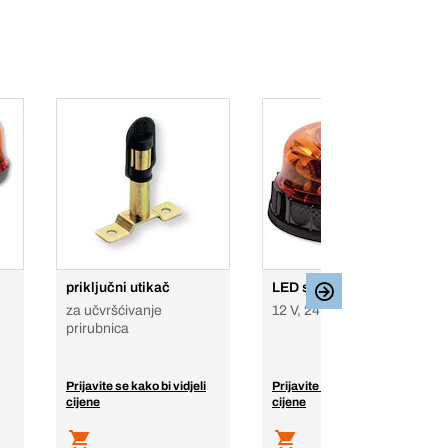
priključni utikač
LED signalno svjetlo
za učvršćivanje
12 V, 24 V
prirubnica
Prijavite se kako bi vidjeli
Prijavite se kako bi vidjeli
cijene
cijene