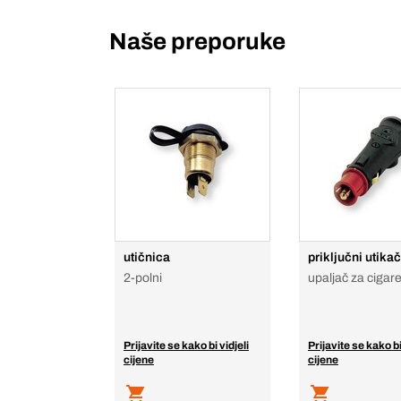
Naše preporuke
utičnica
priključni utikač
2-polni
upaljač za cigar
Prijavite se kako bi vidjeli
Prijavite se kako bi
cijene
cijene