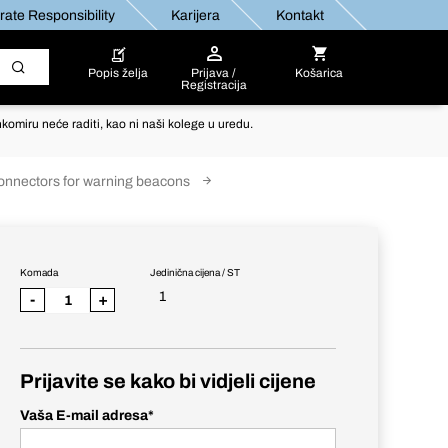
ate Responsibility
Karijera
Kontakt
Popis želja
Prijava /
Košarica
Registracija
komiru neće raditi, kao ni naši kolege u uredu.
connectors for warning beacons
Komada
Jedinična cijena / ST
1
-
+
Prijavite se kako bi vidjeli cijene
Vaša E-mail adresa
*