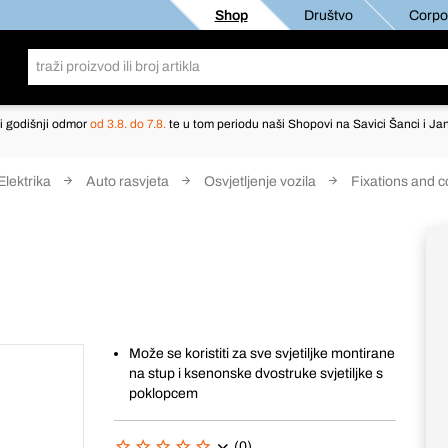
Shop
Društvo
Corpor
i godišnji odmor
od 3.8. do 7.8.
te u tom periodu naši Shopovi na Savici Šanci i Jan
Elektrika
Auto rasvjeta
Osvjetljenje vozila
Fixations and 
Može se koristiti za sve svjetiljke montirane
na stup i ksenonske dvostruke svjetiljke s
poklopcem
(0)