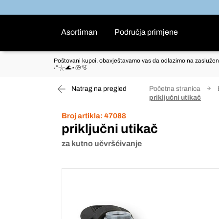
Asortiman
Područja primjene
Poštovani kupci, obavještavamo vas da odlazimo na zaslužen
˖°𓇼🌊⋆🐚🫧
Natrag na pregled
Početna stranica
priključni utikač
Broj artikla:
47088
priključni utikač
za kutno učvršćivanje