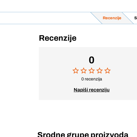
Recenzije
S
Recenzije
0
0 recenzija
Napiši recenziju
Srodne grupe proizvoda