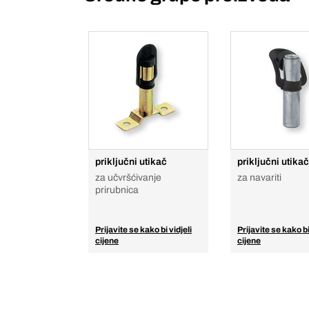
priključni utikač
priključni utikač
za učvršćivanje
za navariti
prirubnica
Prijavite se kako bi vidjeli
Prijavite se kako bi
cijene
cijene