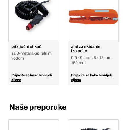
priključni utikač
alat za skidanje
izolacije
sa 3-metara-spiralnim
0.5 - 6 mm², 8 - 13 mm,
vodom
150 mm
Prijavite se kako bi vidjeli
Prijavite se kako bi vidjeli
cijene
cijene
Naše preporuke