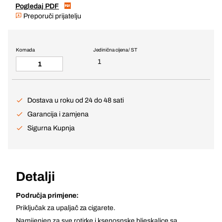
Pogledaj PDF
Preporuči prijatelju
Komada
Jedinična cijena / ST
1
Dostava u roku od 24 do 48 sati
Garancija i zamjena
Sigurna Kupnja
Detalji
Područja primjene:
Priključak za upaljač za cigarete.
Namijenjen za sve rotirke i ksenosnske bljeskalice sa