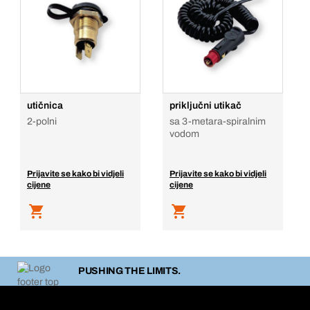
utičnica
priključni utikač
2-polni
sa 3-metara-spiralnim
vodom
Prijavite se kako bi vidjeli
Prijavite se kako bi vidjeli
cijene
cijene
PUSHING THE LIMITS.