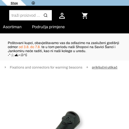
Shop
Asortiman
Područja primjene
Poštovani kupci, obavještavamo vas da odlazimo na zasluženi godišnji
odmor
od 3.8. do 7.8.
te u tom periodu naši Shopovi na Savici Šanci i
Jankomiru neće raditi, kao ni naši kolege u uredu.
˖°𓇼🌊⋆🐚🫧
a
Fixations and connectors for warning beacons
priključni utikač