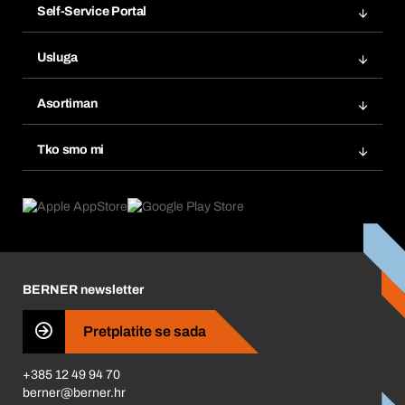
Self-Service Portal
Narudžbe
Usluga
Fakture
Bera Modul
Popisi želja
Asortiman
eProcurement
Ponovno naručivanje
Inovacije proizvoda
Tražitelji proizvoda
Tko smo mi
Pretplate
Područja primjene
Što nudimo
Povrati & Reklamacije
Product Compliance
Što nas pokreće
Korporativna društvena odgovornost
Karijera
BERNER newsletter
Business Conduct
Pretplatite se sada
+385 12 49 94 70
berner@berner.hr