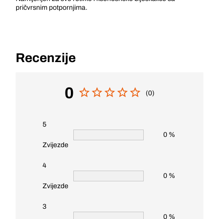
pričvrsnim potpornjima.
Recenzije
0
(0)
5
0 %
Zvijezde
4
0 %
Zvijezde
3
0 %