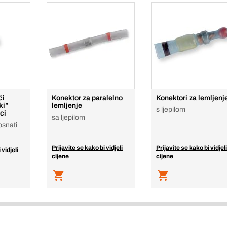
ći
Konektor za paralelno
Konektori za lemljenj
ki”
lemljenje
s ljepilom
ci
sa ljepilom
osnati
Prijavite se kako bi vidjeli
Prijavite se kako bi vidjeli
 vidjeli
cijene
cijene