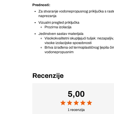
Prednosti:
Za stvaranje vodonepropusnog priključka s ras
naprezanja
Vizualni pregled priključka
Prozirna izolacija
Jedinstven sastav materijala
Visokokvalitetni skupljajući tuljak: nezapaljiv,
visoke izolacijske sposobnosti
Brtva izrađena od termoplastičnog ljepila čin
vodonepropusnim
Recenzije
5,00
1 recenzija