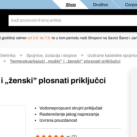
Shop
Društvo
Corpor
i godišnji odmor
od 3.8. do 7.8.
te u tom periodu naši Shopovi na Savici Šanci i Jan
Elektrika
Spojnice, izolacija i stopice
Izolirane kabelske spojni
Termoskupljajući „muški” i „ženski” plosnati priključci
 „ženski” plosnati priključci
Vodonepropusni strujni priključak
Rasterećenje jakog naprezanja
Izvrsna pouzdanost
(1)