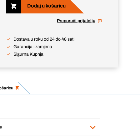
Dodaj u košaricu
Preporuči prijatelju
Dostava u roku od 24 do 48 sati
Garancija i zamjena
Sigurna Kupnja
ošaricu
u