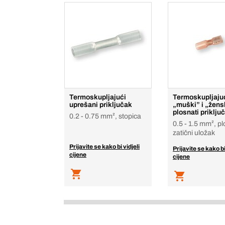
Termoskupljajući
Termoskupljaju
uprešani priključak
„muški” i „žens
plosnati priključ
0.2 - 0.75 mm², stopica
0.5 - 1.5 mm², pl
zatični uložak
Prijavite se kako bi vidjeli
Prijavite se kako bi
cijene
cijene