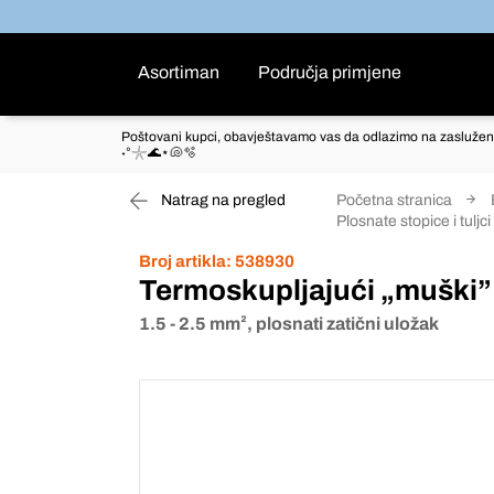
Asortiman
Područja primjene
Poštovani kupci, obavještavamo vas da odlazimo na zaslužen
˖°𓇼🌊⋆🐚🫧
Natrag na pregled
Početna stranica
Plosnate stopice i tuljci
Broj artikla:
538930
Termoskupljajući „muški” i
1.5 - 2.5 mm², plosnati zatični uložak