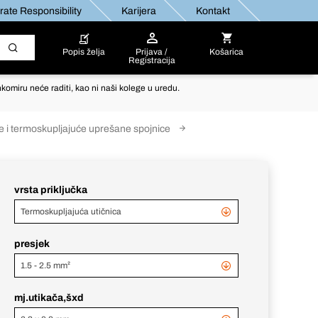
ate Responsibility
Karijera
Kontakt
Popis želja
Prijava /
Košarica
Registracija
komiru neće raditi, kao ni naši kolege u uredu.
ce i termoskupljajuće uprešane spojnice
vrsta priključka
Termoskupljajuća utičnica
presjek
1.5 - 2.5 mm²
mj.utikača,šxd