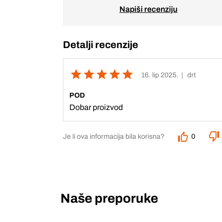
Napiši recenziju
Detalji recenzije
16. lip 2025.
| drt
POD
Dobar proizvod
Je li ova informacija bila korisna?
0
Naše preporuke