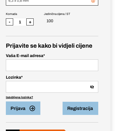
6,3 x 0,8 mm
Komada
Jedinična cijena / ST
100
-
+
Prijavite se kako bi vidjeli cijene
Vaša E-mail adresa
*
Lozinka
*
Izgubljena lozinka?
Prijava
Registracija