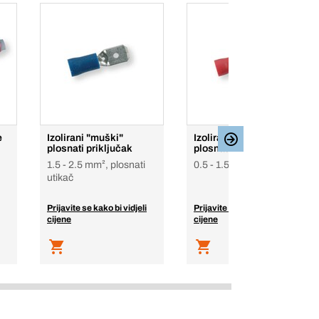
e
Izolirani "muški"
Izolirani "muški"
plosnati priključak
plosnati priključak
1.5 - 2.5 mm², plosnati
0.5 - 1.5 mm²
utikač
Prijavite se kako bi vidjeli
Prijavite se kako bi vidjeli
cijene
cijene