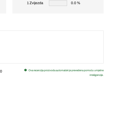
1 Zvijezda
0.0 %
Ova recenzija proizvoda automatski je prevedena pomoću umjetne
0
inteligencije.