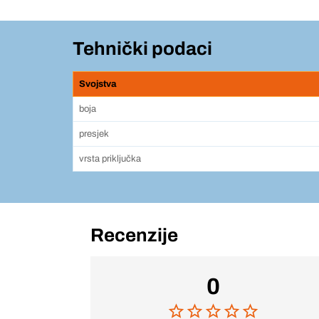
Tehnički podaci
Svojstva
boja
presjek
vrsta priključka
Recenzije
0