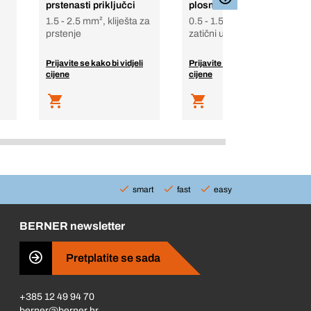
prstenasti priključci
plosnati priključak
1.5 - 2.5 mm², kliješta za
0.5 - 1.5 mm², plosnati
prstenje
zatični uložak
Prijavite se kako bi vidjeli
Prijavite se kako bi vidjeli
cijene
cijene
smart
fast
easy
BERNER newsletter
Pretplatite se sada
+385 12 49 94 70
berner@berner.hr