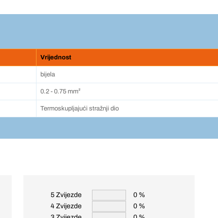
Vrijednost
bijela
0.2 - 0.75 mm²
Termoskupljajući stražnji dio
5 Zvijezde
0 %
4 Zvijezde
0 %
3 Zvijezde
0 %