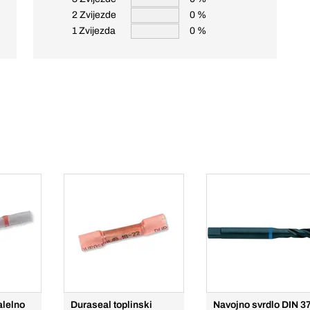
2 Zvijezde
0 %
1 Zvijezda
0 %
alelno
Duraseal toplinski
Navojno svrdlo DIN 3