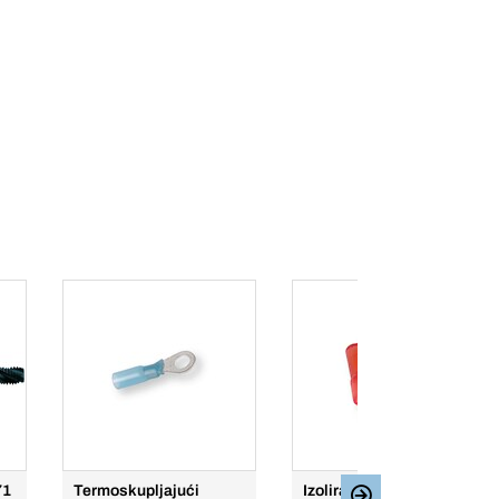
71
Termoskupljajući
Izolirani "ženski"