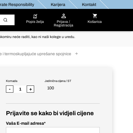
ate Responsibility
Karijera
Kontakt
Popis želja
Prijava /
Košarica
Registracija
komiru neće raditi, kao ni naši kolege u uredu.
ce i termoskupljajuće uprešane spojnice
Komada
Jedinična cijena / ST
100
-
+
Prijavite se kako bi vidjeli cijene
Vaša E-mail adresa
*