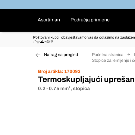
Asortiman
Područja primjene
Poštovani kupci, obavještavamo vas da odlazimo na zaslužen
˖°𓇼🌊⋆🐚🫧
Natrag na pregled
Početna stranica
Stopice za lemljenje i 
Broj artikla:
170093
Termoskupljajući uprešani
0.2 - 0.75 mm², stopica