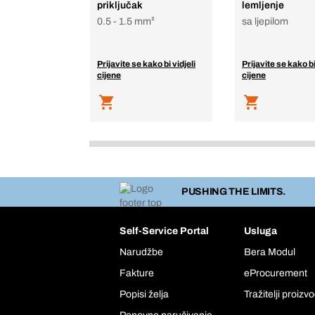
priključak
lemljenje
0.5 - 1.5 mm²
sa ljepilom
Prijavite se kako bi vidjeli
Prijavite se kako bi
cijene
cijene
PUSHING THE LIMITS.
Self-Service Portal
Usluga
Narudžbe
Bera Modul
Fakture
eProcurement
Popisi želja
Tražitelji proizv