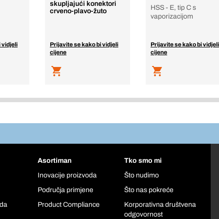
skupljajući konektori
HSS - E, tip C s
crveno-plavo-žuto
vaporizacijom
 vidjeli
Prijavite se kako bi vidjeli
Prijavite se kako bi vidjeli
cijene
cijene
Asortiman
Tko smo mi
Inovacije proizvoda
Što nudimo
Područja primjene
Što nas pokreće
oda
Product Compliance
Korporativna društvena
odgovornost