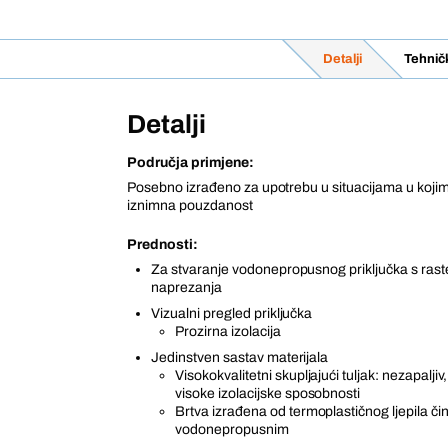
Detalji
Tehnič
Detalji
Područja primjene:
Posebno izrađeno za upotrebu u situacijama u koji
iznimna pouzdanost
Prednosti:
Za stvaranje vodonepropusnog priključka s ras
naprezanja
Vizualni pregled priključka
Prozirna izolacija
Jedinstven sastav materijala
Visokokvalitetni skupljajući tuljak: nezapaljiv,
visoke izolacijske sposobnosti
Brtva izrađena od termoplastičnog ljepila čin
vodonepropusnim