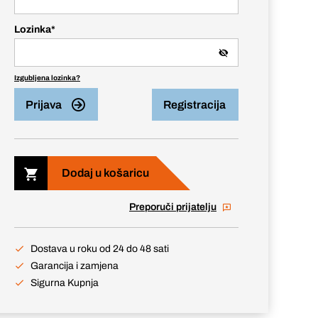
Lozinka
*
Izgubljena lozinka?
Prijava
Registracija
Dodaj u košaricu
Preporuči prijatelju
Dostava u roku od 24 do 48 sati
Garancija i zamjena
Sigurna Kupnja