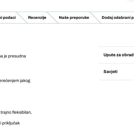
ki podaci
Recenzije
Naše preporuke
Dodaj odabrani p
Upute za obrad
ma je presudna
Savjeti
terećenjem jakog
 trajno fleksibilan,
i priključak