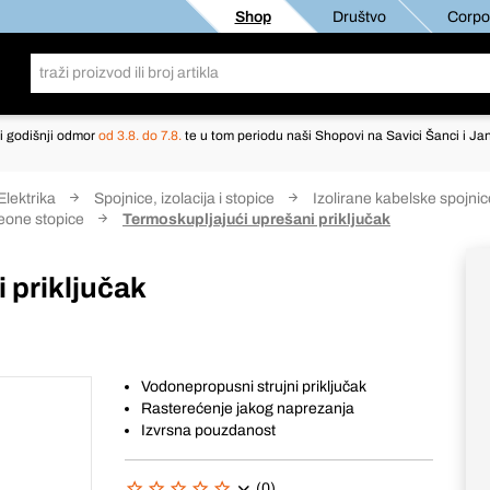
Shop
Društvo
Corpor
i godišnji odmor
od 3.8. do 7.8.
te u tom periodu naši Shopovi na Savici Šanci i Jan
Elektrika
Spojnice, izolacija i stopice
Izolirane kabelske spojni
čeone stopice
Termoskupljajući uprešani priključak
 priključak
Vodonepropusni strujni priključak
Rasterećenje jakog naprezanja
Izvrsna pouzdanost
(0)