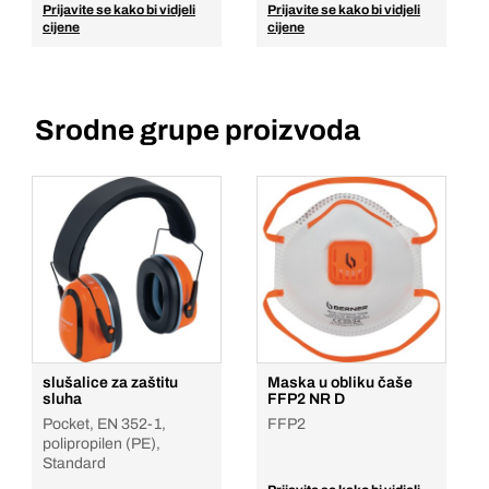
Prijavite se kako bi vidjeli
Prijavite se kako bi vidjeli
cijene
cijene
Srodne grupe proizvoda
slušalice za zaštitu
Maska u obliku čaše
sluha
FFP2 NR D
Pocket, EN 352-1,
FFP2
polipropilen (PE),
Standard