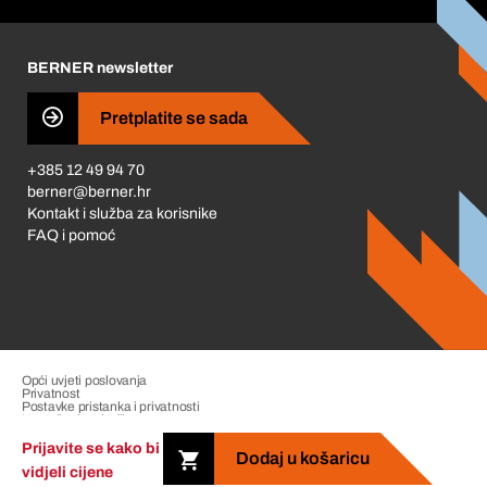
Korporativna društvena odgovornost
Karijera
BERNER newsletter
Business Conduct
Pretplatite se sada
+385 12 49 94 70
berner@berner.hr
Kontakt i služba za korisnike
FAQ i pomoć
Opći uvjeti poslovanja
Privatnost
Postavke pristanka i privatnosti
Upravljanje pritužbama
Impresum
Prijavite se kako bi
Dodaj u košaricu
vidjeli cijene
Copyright &copy; 2026 The Berner Group. All rights reserved.