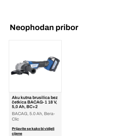
Neophodan pribor
Aku kutna brusilica bez
četkica BACAG-1 18 V,
5,0 Ah, BC+2
BACAG, 5.0 Ah, Bera-
Clic
Prijavite se kako bi vidjeli
cijene