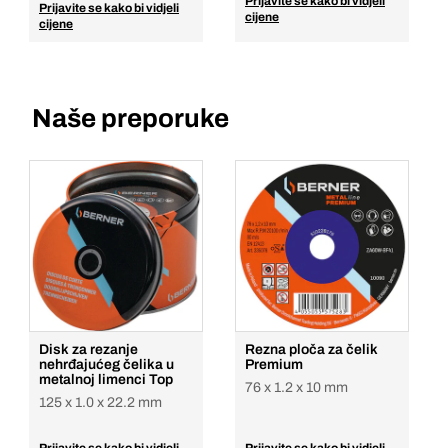
Prijavite se kako bi vidjeli
Prijavite se kako bi vidjeli
cijene
cijene
Naše preporuke
Disk za rezanje
Rezna ploča za čelik
nehrđajućeg čelika u
Premium
metalnoj limenci Top
76 x 1.2 x 10 mm
125 x 1.0 x 22.2 mm