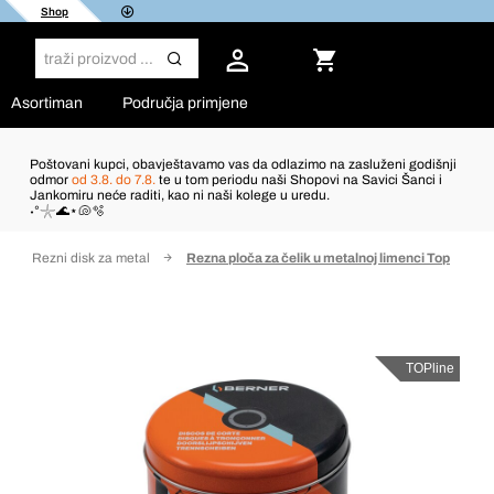
Shop
Asortiman
Područja primjene
Poštovani kupci, obavještavamo vas da odlazimo na zasluženi godišnji
odmor
od 3.8. do 7.8.
te u tom periodu naši Shopovi na Savici Šanci i
Jankomiru neće raditi, kao ni naši kolege u uredu.
˖°𓇼🌊⋆🐚🫧
Rezni disk za metal
Rezna ploča za čelik u metalnoj limenci Top
TOPline