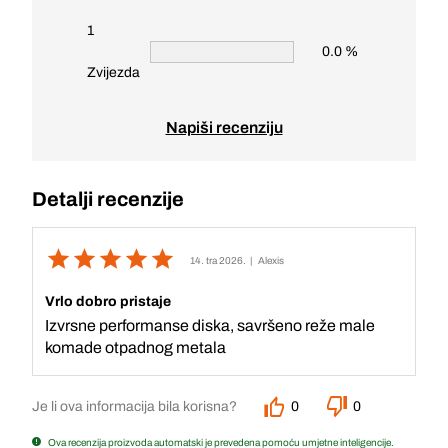
1
0.0 %
Zvijezda
Napiši recenziju
Detalji recenzije
14. tra 2026.
| Alexis
Vrlo dobro pristaje
Izvrsne performanse diska, savršeno reže male
komade otpadnog metala
Je li ova informacija bila korisna?
0
0
Ova recenzija proizvoda automatski je prevedena pomoću umjetne inteligencije.