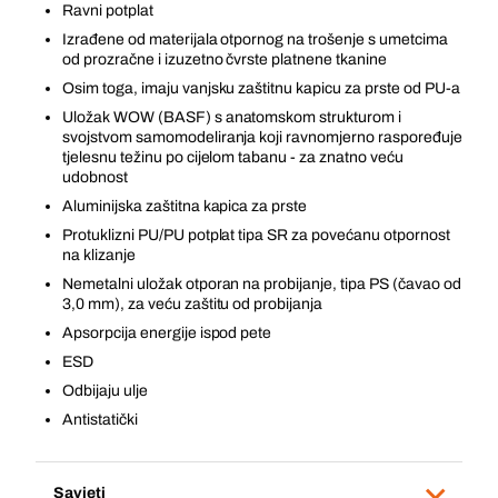
Ravni potplat
Izrađene od materijala otpornog na trošenje s umetcima
od prozračne i izuzetno čvrste platnene tkanine
Osim toga, imaju vanjsku zaštitnu kapicu za prste od PU-a
Uložak WOW (BASF) s anatomskom strukturom i
svojstvom samomodeliranja koji ravnomjerno raspoređuje
tjelesnu težinu po cijelom tabanu - za znatno veću
udobnost
Aluminijska zaštitna kapica za prste
Protuklizni PU/PU potplat tipa SR za povećanu otpornost
na klizanje
Nemetalni uložak otporan na probijanje, tipa PS (čavao od
3,0 mm), za veću zaštitu od probijanja
Apsorpcija energije ispod pete
ESD
Odbijaju ulje
Antistatički
Savjeti