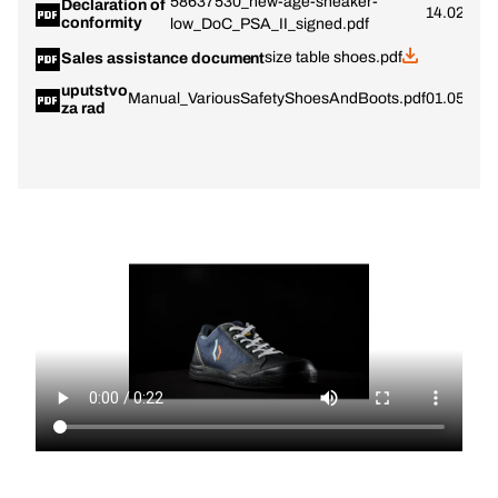
58637530_new-age-sneaker-
Declaration of
14.02.202
conformity
low_DoC_PSA_II_signed.pdf
size table shoes.pdf
Sales assistance document
uputstvo
Manual_VariousSafetyShoesAndBoots.pdf
01.05.202
za rad