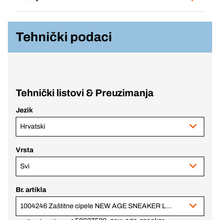
Tehnički podaci
Tehnički listovi & Preuzimanja
Jezik
Hrvatski
Vrsta
Svi
Br. artikla
1004246 Zaštitne cipele NEW AGE SNEAKER LOW S1P