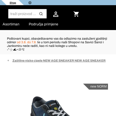
Shop
Asortiman
Područja primjene
Poštovani kupci, obavještavamo vas da odlazimo na zasluženi godišnji
odmor
od 3.8. do 7.8.
te u tom periodu naši Shopovi na Savici Šanci i
Jankomiru neće raditi, kao ni naši kolege u uredu.
˖°𓇼🌊⋆🐚🫧
ele
Zaštitne niske cipele NEW AGE SNEAKER NEW AGE SNEAKER
new NORM