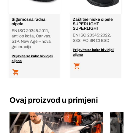
Sigurnosna radna
Zaštitne niske cipele
cipela
SUPERLIGHT
SUPERLIGHT
EN ISO 20345:2011,
EN ISO 20345:2022,
antilop koža, Canvas,
S3S, FO SR CI ESD
S1P, New Age – nova
generacija
Prijavite se kako bi vidjeli
cijene
Prijavite se kako bi vidjeli
cijene
Ovaj proizvod u primjeni