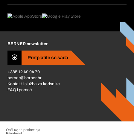
Pretplate
Područja primjene
Što nudimo
Povrati & Reklamacije
Product Compliance
Što nas pokreće
Korporativna društvena odgovornost
Karijera
BERNER newsletter
Business Conduct
Pretplatite se sada
+385 12 49 94 70
berner@berner.hr
Kontakt i služba za korisnike
FAQ i pomoć
Opći uvjeti poslovanja
Privatnost