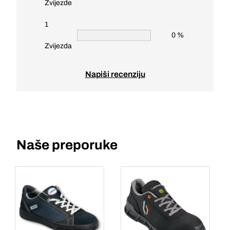
Zvijezde
1
0 %
Zvijezda
Napiši recenziju
Naše preporuke