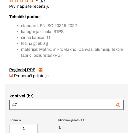
(0)
Prvi napišite recenziju
Tehnički podaci
standard: EN ISO 20345:2022
kategorija cipela: S1PS
širina kapice: 11
težina g: 550 g
materijal: Matrix, mikro vlakno, Canvas, aluminij, Textile
fabric, poliuretan (PU)
Pogledaj PDF
Preporuči prijatelju
konf.vel.(br)
47
Komada
Jedinična cijena / PAA
1