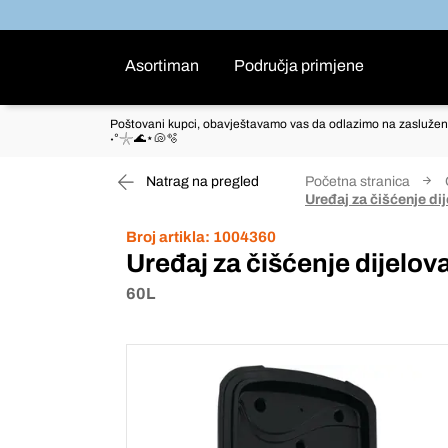
Asortiman
Područja primjene
Poštovani kupci, obavještavamo vas da odlazimo na zaslužen
˖°𓇼🌊⋆🐚🫧
Natrag na pregled
Početna stranica
Uređaj za čišćenje di
Broj artikla:
1004360
Uređaj za čišćenje dijelov
60L