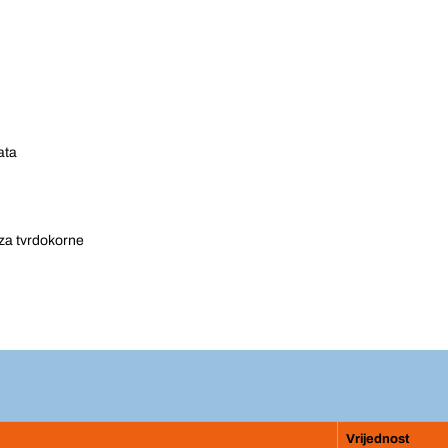
ata
za tvrdokorne
Vrijednost