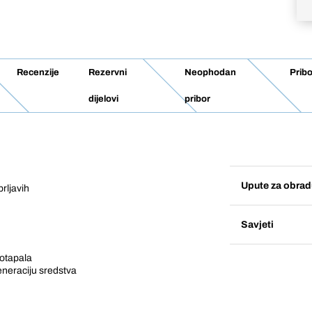
Recenzije
Rezervni
Neophodan
Pribo
dijelovi
pribor
Upute za obrad
prljavih
Savjeti
 otapala
eneraciju sredstva