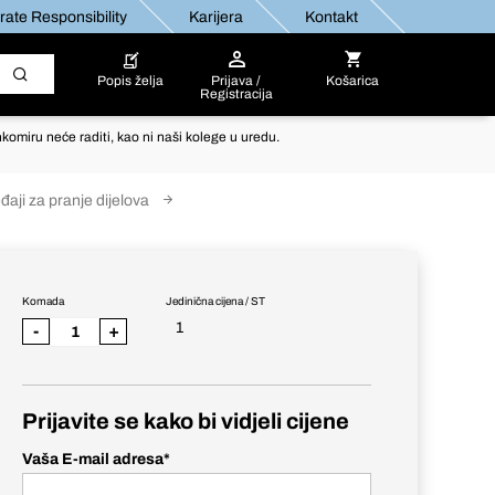
ate Responsibility
Karijera
Kontakt
Popis želja
Prijava /
Košarica
Registracija
komiru neće raditi, kao ni naši kolege u uredu.
đaji za pranje dijelova
Komada
Jedinična cijena / ST
1
-
+
Prijavite se kako bi vidjeli cijene
Vaša E-mail adresa
*