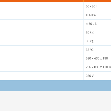
60 - 80 l
1050 W
< 50 dB
26 kg
80 kg
38 °C
690 x 430 x 190 
795 x 600 x 1100
230 V