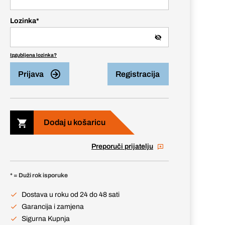
Lozinka
*
Izgubljena lozinka?
Prijava
Registracija
Dodaj u košaricu
Preporuči prijatelju
* = Duži rok isporuke
Dostava u roku od 24 do 48 sati
Garancija i zamjena
Sigurna Kupnja