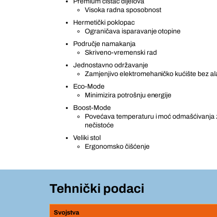
Premium čistač dijelova
Visoka radna sposobnost
Hermetički poklopac
Ograničava isparavanje otopine
Područje namakanja
Skriveno-vremenski rad
Jednostavno održavanje
Zamjenjivo elektromehaničko kućište bez al
Eco-Mode
Minimizira potrošnju energije
Boost-Mode
Povećava temperaturu i moć odmašćivanja 
nečistoće
Veliki stol
Ergonomsko čišćenje
Tehnički podaci
Svojstva