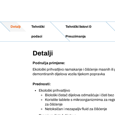
Detalji
Tehnički
Tehnički listovi &
podaci
Preuzimanja
Detalji
Područja primjene:
Ekološki prihvatljivo namakanje i čišćenje masnih ili 
demontiranih dijelova vozila tijekom popravka
Prednosti:
Ekološki prihvatljivo
Biološki čistač dijelova odmašćuje i čisti bez
Koristite tablete s mikroorganizmima za reg
za čišćenje
Netoksičan i nezapaljiv fluid za čišćenje