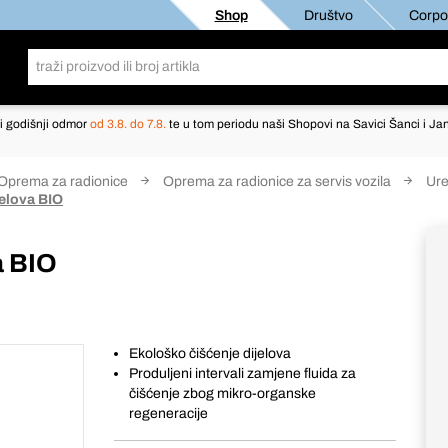
Shop
Društvo
Corpor
i godišnji odmor
od 3.8. do 7.8.
te u tom periodu naši Shopovi na Savici Šanci i Jan
Oprema za radionice
Oprema za radionice za servis vozila
Ure
jelova BIO
a BIO
Ekološko čišćenje dijelova
Produljeni intervali zamjene fluida za
čišćenje zbog mikro-organske
regeneracije