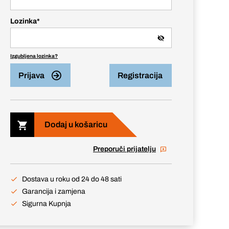
Lozinka
*
Izgubljena lozinka?
Prijava
Registracija
Dodaj u košaricu
Preporuči prijatelju
Dostava u roku od 24 do 48 sati
Garancija i zamjena
Sigurna Kupnja