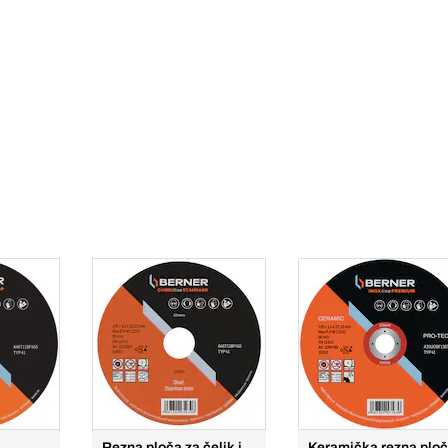
Rezna ploča za čelik i
Keramička rezna plo