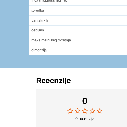
Inox thickness from to
izvedba
vanjski - fi
debljina
maksimalni broj okretaja
dimenzija
Recenzije
0
0 recenzija