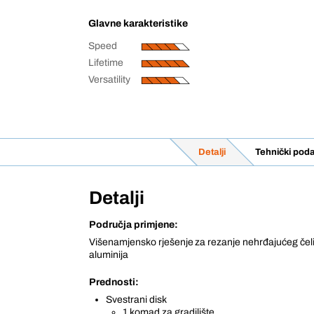
Glavne karakteristike
Speed
Lifetime
Versatility
Detalji
Tehnički poda
Detalji
Područja primjene:
Višenamjensko rješenje za rezanje nehrđajućeg čelik
aluminija
Prednosti:
Svestrani disk
1 komad za gradilište