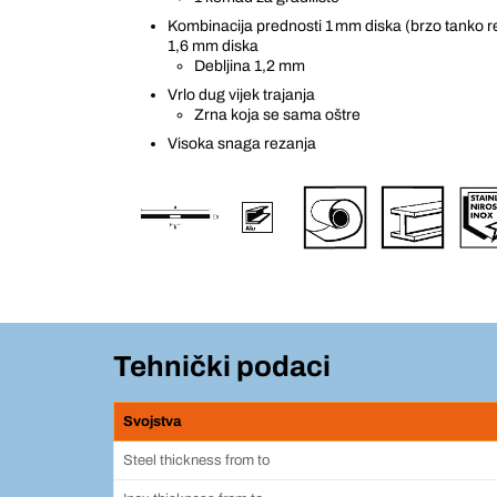
Kombinacija prednosti 1 mm diska (brzo tanko re
1,6 mm diska
Debljina 1,2 mm
Vrlo dug vijek trajanja
Zrna koja se sama oštre
Visoka snaga rezanja
Tehnički podaci
Svojstva
Steel thickness from to