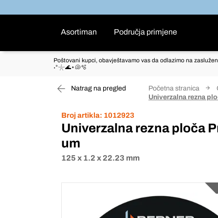
Asortiman
Područja primjene
Poštovani kupci, obavještavamo vas da odlazimo na zaslužen
˖°𓇼🌊⋆🐚🫧
Natrag na pregled
Početna stranica
Univerzalna rezna plo
Broj artikla:
1012923
Univerzalna rezna ploča Pr
um
125 x 1.2 x 22.23 mm