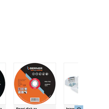
ča
Rezni disk za
brzoprotočno cjedilo za