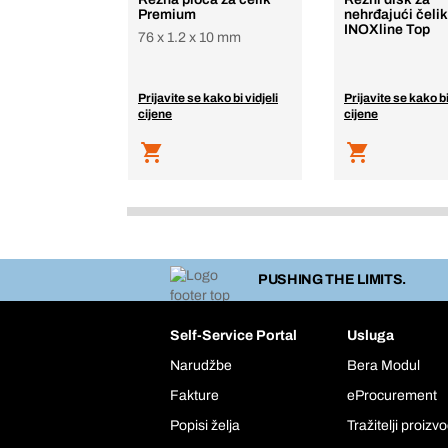
Premium
nehrđajući čelik
INOXline Top
76 x 1.2 x 10 mm
Prijavite se kako bi vidjeli
Prijavite se kako bi
cijene
cijene
PUSHING THE LIMITS.
Self-Service Portal
Usluga
Narudžbe
Bera Modul
Fakture
eProcurement
Popisi želja
Tražitelji proizv