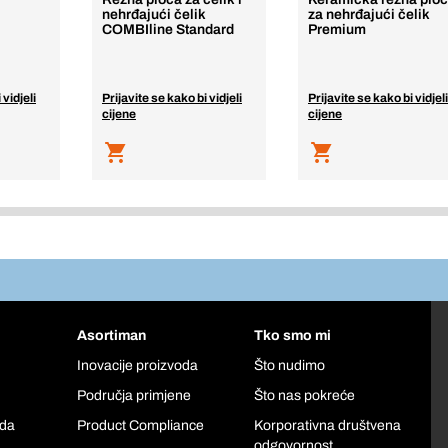
nehrđajući čelik
za nehrđajući čelik
COMBIline Standard
Premium
 vidjeli
Prijavite se kako bi vidjeli
Prijavite se kako bi vidjeli
cijene
cijene
Asortiman
Tko smo mi
Inovacije proizvoda
Što nudimo
Područja primjene
Što nas pokreće
oda
Product Compliance
Korporativna društvena
odgovornost