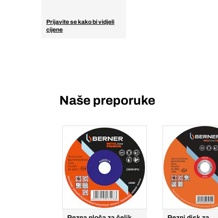
Prijavite se kako bi vidjeli
cijene
Naše preporuke
Rezna ploča za čelik
Rezni disk za