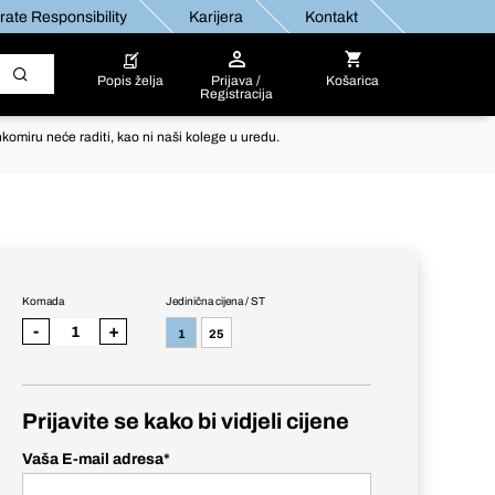
ate Responsibility
Karijera
Kontakt
Popis želja
Prijava /
Košarica
Registracija
komiru neće raditi, kao ni naši kolege u uredu.
Komada
Jedinična cijena / ST
-
+
1
25
Prijavite se kako bi vidjeli cijene
Vaša E-mail adresa
*