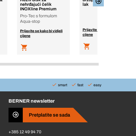
nehrđajući čelik
lak
INOXline Premium
Pro-Tec s formulom
Aqua-stop
Prijavite se kako bi vidjeli
Prijavite se kako bi vidjeli
cijene
cijene
smart
fast
easy
BERNER newsletter
Pretplatite se sada
+385 12 49 94 70