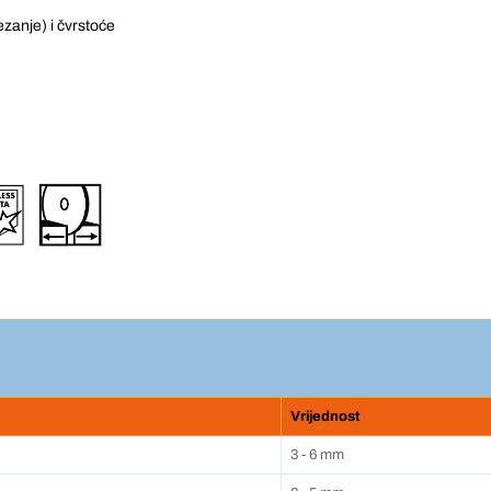
zanje) i čvrstoće
Vrijednost
3 - 6 mm