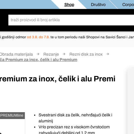
Shop
Društvo
Corpor
i godišnji odmor
od 3.8. do 7.8.
te u tom periodu naši Shopovi na Savici Šanci i Jan
Obrada materijala
Rezanje
Rezni disk za inox
ča Premium za inox, čelik i alu Premium
emium za inox, čelik i alu Premi
Svestrani disk za čelik, nehrđajući čelik i
PREMIUMline
aluminij
Vrlo precizan rez s visokom čvrstoćom
zahvaljujući debljini od 1,2 mm