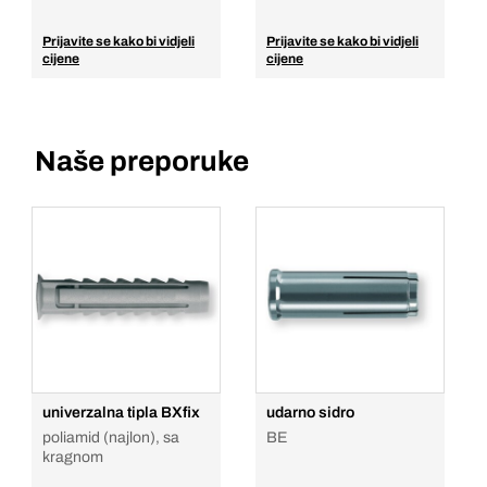
Prijavite se kako bi vidjeli
Prijavite se kako bi vidjeli
cijene
cijene
Naše preporuke
univerzalna tipla BXfix
udarno sidro
poliamid (najlon), sa
BE
kragnom