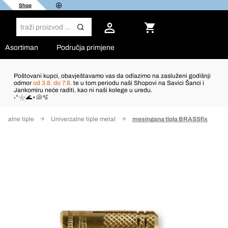
Shop
Asortiman
Područja primjene
Poštovani kupci, obavještavamo vas da odlazimo na zasluženi godišnji
odmor
od 3.8. do 7.8.
te u tom periodu naši Shopovi na Savici Šanci i
Jankomiru neće raditi, kao ni naši kolege u uredu.
˖°𓇼🌊⋆🐚🫧
erzalne tiple
Univerzalne tiple metal
mesingana tipla BRASSfix