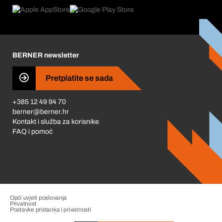
Product Compliance
Što nas pokreće
Korporativna društvena odgovornost
Karijera
BERNER newsletter
Business Conduct
Pretplatite se sada
+385 12 49 94 70
berner@berner.hr
Kontakt i služba za korisnike
FAQ i pomoć
Opći uvjeti poslovanja
Privatnost
Postavke pristanka i privatnosti
Upravljanje pritužbama
Impresum