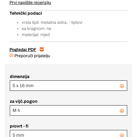
Prvi napišite recenziju
Tehnički podaci
vrsta tipli: metalna sidra, - tiplovi
sa kragnom: ne
materijal: mjed
Pogledaj PDF
Preporuči prijatelju
dimenzija
5 x 16 mm
za vijč.pogon
M 4
provrt - fi
5 mm