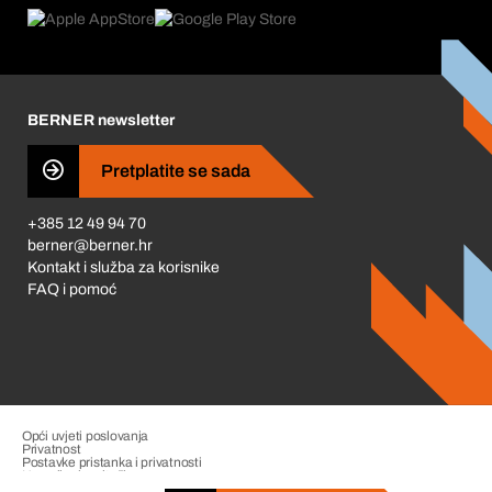
Product Compliance
Što nas pokreće
Korporativna društvena odgovornost
Karijera
BERNER newsletter
Business Conduct
Pretplatite se sada
+385 12 49 94 70
berner@berner.hr
Kontakt i služba za korisnike
FAQ i pomoć
Opći uvjeti poslovanja
Privatnost
Postavke pristanka i privatnosti
Upravljanje pritužbama
Impresum