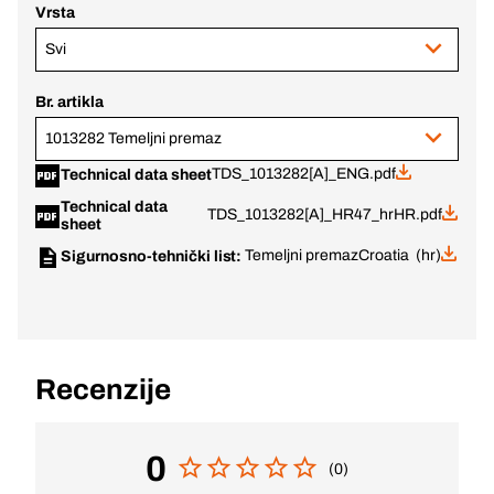
Vrsta
Svi
Br. artikla
1013282 Temeljni premaz
TDS_1013282[A]_ENG.pdf
Technical data sheet
Technical data
TDS_1013282[A]_HR47_hrHR.pdf
sheet
Temeljni premaz
Croatia (hr)
Sigurnosno-tehnički list:
Recenzije
0
(0)