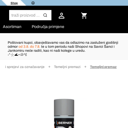
Shop
Asortiman
Područja primjene
Poštovani kupci, obavještavamo vas da odlazimo na zasluženi godišnji
odmor
od 3.8. do 7.8.
te u tom periodu naši Shopovi na Savici Šanci i
Jankomiru neće raditi, kao ni naši kolege u uredu.
˖°𓇼🌊⋆🐚🫧
nje i sprejevi za označavanje
Temeljni premazi
Temeljni premaz