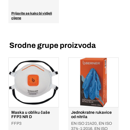
Prijavite se kako bi vidjeli
cijene
Srodne grupe proizvoda
Maska u obliku čaše
Jednokratne rukavice
FFP3 NR D
od nitrila
FFP3
EN ISO 21420, EN ISO
374-1:2016, EN ISO