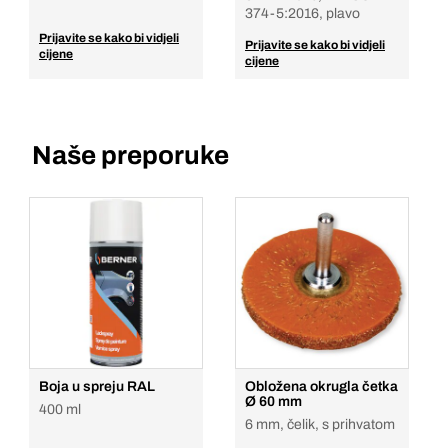
374-5:2016, plavo
Prijavite se kako bi vidjeli
Prijavite se kako bi vidjeli
cijene
cijene
Naše preporuke
Boja u spreju RAL
Obložena okrugla četka
Ø 60 mm
400 ml
6 mm, čelik, s prihvatom