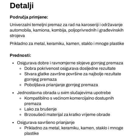
Detalji
Područja primjene:
Univerzalni temeljni premaz za rad na karoseriji i održavanje
automobila, kamiona, kombija, poljoprivrednih i građevinskih
strojeva
Prikladno za metal, keramiku, kamen, staklo i mnoge plastike
Prednosti:
Osigurava dobre i ravnomjerne slojeve gornjeg premaza
Dobra pokrivenost osigurava dosljedne rezultate
Stvara glatke završne površine za najbolje rezultate
gornjeg premaza
Poboljšava prianjanje gornjeg premaza
Jednostavna obrada u svim slučajevima upotrebe
Kompatibilno s većinom komercijalno dostupnih
premaza
Lako za brušenje
Brzosušeći materijal za kratko vrijeme obrade
Osigurava savršeno prianjanje
Prikladno za metal, keramiku, kamen, staklo i mnoge
plastike