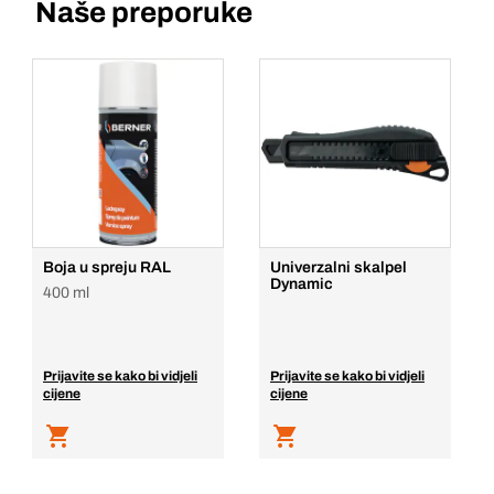
Naše preporuke
Boja u spreju RAL
Univerzalni skalpel
Dynamic
400 ml
Prijavite se kako bi vidjeli
Prijavite se kako bi vidjeli
cijene
cijene