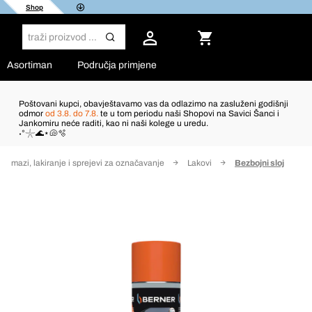
Shop
Asortiman
Područja primjene
Poštovani kupci, obavještavamo vas da odlazimo na zasluženi godišnji
odmor
od 3.8. do 7.8.
te u tom periodu naši Shopovi na Savici Šanci i
Jankomiru neće raditi, kao ni naši kolege u uredu.
˖°𓇼🌊⋆🐚🫧
Premazi, lakiranje i sprejevi za označavanje
Lakovi
Bezbojni sloj