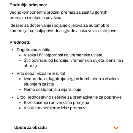
Područja primjene:
Jednokomponentni prozirni premaz za zaštitu gornjih
premaza i metalnih površina
Idealno za dotjerivanje i bojanje dijelova za automobile,
komercijalna, poljoprivredna i građevinska vozila i strojeve
Prednosti:
Dugotrajna zaštita
Visoka UV i otpornost na vremenske uvjete
Štiti površinu od korozije, vremenskih uvjeta, benzina i
abrazije
Vrlo dobar vizualni rezultat
Izvanredan i dugotrajan izgled kombiniran s visokim
stupnjem zaštite
Nema odstupanja u nijansi boje
Brzo i jednostavno rješenje za premazivanje za popravke
Brzo sušenje i univerzalna primjena
Visok i ravnomjeran izlaz premaza
Upute za obradu