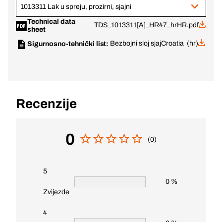
1013311 Lak u spreju, prozirni, sjajni
Technical data
TDS_1013311[A]_HR47_hrHR.pdf
sheet
Bezbojni sloj sjaj
Croatia (hr)
Sigurnosno-tehnički list:
Recenzije
0
(0)
5
0 %
Zvijezde
4