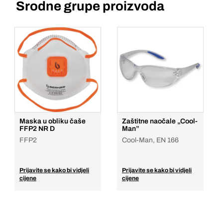
Srodne grupe proizvoda
Maska u obliku čaše
Zaštitne naočale „Cool-
FFP2 NR D
Man”
FFP2
Cool-Man, EN 166
Prijavite se kako bi vidjeli
Prijavite se kako bi vidjeli
cijene
cijene