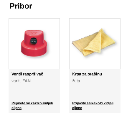
Pribor
Ventil raspršivač
Krpa za prašinu
variti, FAN
žuta
Prijavite se kako bi vidjeli
Prijavite se kako bi vidjeli
cijene
cijene