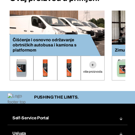
Čišćenje i osnovno održavanje
obrtničkih autobusa i kamiona s
platformom
Zimu
+
više proizvoda
PUSHING THE LIMITS.
Self-Service Portal
Narudžbe
Usluga