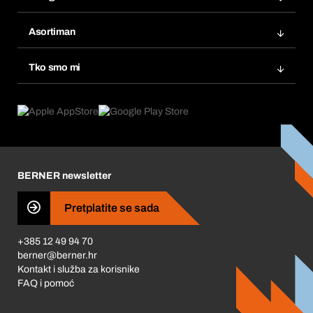
Fakture
Bera Modul
Popisi želja
Asortiman
eProcurement
Ponovno naručivanje
Inovacije proizvoda
Tražitelji proizvoda
Tko smo mi
Pretplate
Područja primjene
Što nudimo
Povrati & Reklamacije
Product Compliance
Što nas pokreće
Korporativna društvena odgovornost
Karijera
BERNER newsletter
Business Conduct
Pretplatite se sada
+385 12 49 94 70
berner@berner.hr
Kontakt i služba za korisnike
FAQ i pomoć