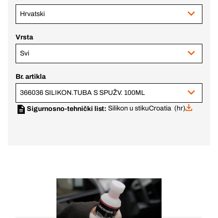
Hrvatski
Vrsta
Svi
Br. artikla
366036 SILIKON.TUBA S SPUŽV. 100ML
Silikon u stiku
Croatia (hr)
Sigurnosno-tehnički list: