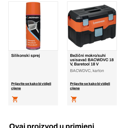
Silikonski sprej
Bežični mokro/suhi
usisavač BACWDVC 18
V, Baretool 18 V
BACWDVC, karton
Prijavite se kako bi vidjeli
Prijavite se kako bi vidjeli
cijene
cijene
Ovaj proizvod u primjeni