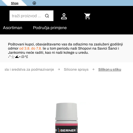
Shop
Asortiman
Područja primjene
Poštovani kupci, obavještavamo vas da odlazimo na zasluženi godišnji
odmor
od 3.8. do 7.8.
te u tom periodu naši Shopovi na Savici Šanci i
Jankomiru neće raditi, kao ni naši kolege u uredu.
˖°𓇼🌊⋆🐚🫧
apala i sredstva za podmazivanje
Silicone sprays
Silikon u stiku