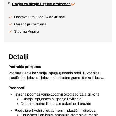
Savjet za dizajn i izgled proizvoda
Dostava u roku od 24 do 48 sati
Garancija i zamjena
Sigurna Kupnja
Detalji
Područja primjene:
Podmazivanje bez mrlja i njega gumenih brtvi ili uvodnica,
plastičnih dijelova, dijelova od prirodne gume, šarka ili brava
Prednosti:
Izvrsna podmazivanje zbog visokog sadržaja silikona
Uklanja i sprječava škripanje i cviljenje
Dobra penetracija u male pukotine ili brazde
Produljuje životni vijek gumenih i plastičnih dijelova
Sprječava lijepljenje i smanjuje starenje gumenih