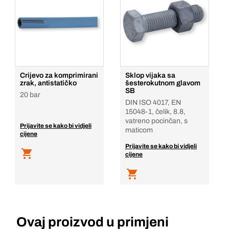
Crijevo za komprimirani
Sklop vijaka sa
zrak, antistatičko
šesterokutnom glavom
SB
20 bar
DIN ISO 4017, EN
15048-1, čelik, 8.8,
vatreno pocinčan, s
Prijavite se kako bi vidjeli
maticom
cijene
Prijavite se kako bi vidjeli
cijene
Ovaj proizvod u primjeni