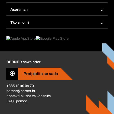
Bera Modul
Popisi želja
Asortiman
eProcurement
Ponovno naručivanje
Inovacije proizvoda
Tražitelji proizvoda
Tko smo mi
Pretplate
Područja primjene
Što nudimo
Povrati & Reklamacije
Product Compliance
Što nas pokreće
Korporativna društvena odgovornost
Karijera
BERNER newsletter
Business Conduct
Pretplatite se sada
+385 12 49 94 70
berner@berner.hr
Kontakt i služba za korisnike
FAQ i pomoć