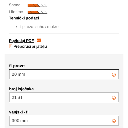
Speed
Lifetime
Tehnički podaci
tip reza: suho / mokro
Pogledaj PDF
Preporuči prijatelju
fi-provrt
20 mm
broj isječaka
21 ST
vanjski - fi
300 mm