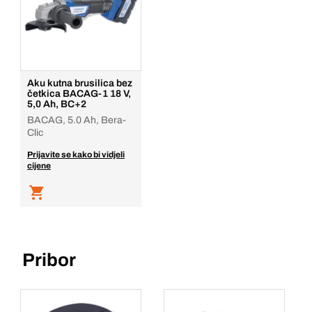
Aku kutna brusilica bez
četkica BACAG-1 18 V,
5,0 Ah, BC+2
BACAG, 5.0 Ah, Bera-
Clic
Prijavite se kako bi vidjeli
cijene
Pribor