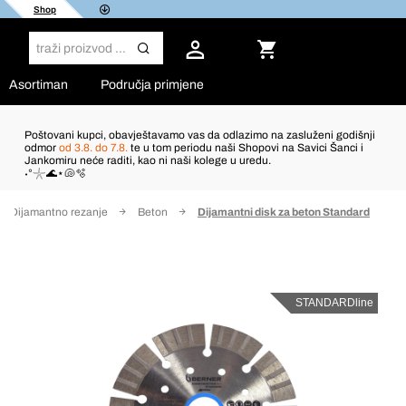
Shop
Asortiman
Područja primjene
Poštovani kupci, obavještavamo vas da odlazimo na zasluženi godišnji
odmor
od 3.8. do 7.8.
te u tom periodu naši Shopovi na Savici Šanci i
Jankomiru neće raditi, kao ni naši kolege u uredu.
˖°𓇼🌊⋆🐚🫧
Dijamantno rezanje
Beton
Dijamantni disk za beton Standard
STANDARDline