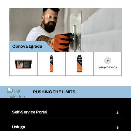
Obnova zgrada
+
više proizvoda
PUSHING THE LIMITS.
Self-Service Portal
Narudžbe
Usluga
Fakture