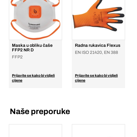
Maska u obliku čaše
Radna rukavica Flexus
FFP2 NR D
EN ISO 21420, EN 388
FFP2
Prijavite se kako bi vidjeli
Prijavite se kako bi vidjeli
cijene
cijene
Naše preporuke