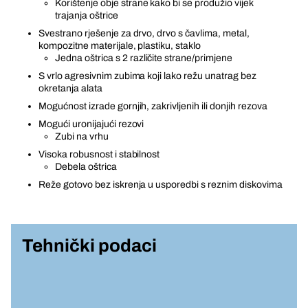
Korištenje obje strane kako bi se produžio vijek
trajanja oštrice
Svestrano rješenje za drvo, drvo s čavlima, metal,
kompozitne materijale, plastiku, staklo
Jedna oštrica s 2 različite strane/primjene
S vrlo agresivnim zubima koji lako režu unatrag bez
okretanja alata
Mogućnost izrade gornjih, zakrivljenih ili donjih rezova
Mogući uronijajući rezovi
Zubi na vrhu
Visoka robusnost i stabilnost
Debela oštrica
Reže gotovo bez iskrenja u usporedbi s reznim diskovima
Tehnički podaci