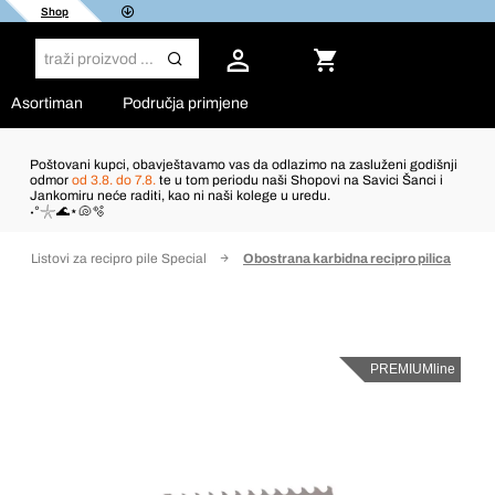
Shop
Asortiman
Područja primjene
Poštovani kupci, obavještavamo vas da odlazimo na zasluženi godišnji
odmor
od 3.8. do 7.8.
te u tom periodu naši Shopovi na Savici Šanci i
Jankomiru neće raditi, kao ni naši kolege u uredu.
˖°𓇼🌊⋆🐚🫧
Listovi za recipro pile Special
Obostrana karbidna recipro pilica
PREMIUMline