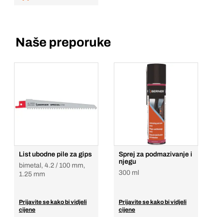
Naše preporuke
List ubodne pile za gips
Sprej za podmazivanje i
njegu
bimetal, 4.2 / 100 mm,
300 ml
1.25 mm
Prijavite se kako bi vidjeli
Prijavite se kako bi vidjeli
cijene
cijene