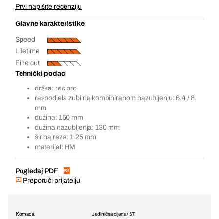
Prvi napišite recenziju
Glavne karakteristike
Speed
Lifetime
Fine cut
Tehnički podaci
drška: recipro
raspodjela zubi na kombiniranom nazubljenju: 6.4 / 8
mm
dužina: 150 mm
dužina nazubljenja: 130 mm
širina reza: 1.25 mm
materijal: HM
Pogledaj PDF
Preporuči prijatelju
Komada
Jedinična cijena / ST