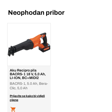
Neophodan pribor
Aku Recipro pila
BACRS-1 18 V, 5,0 Ah,
LI-ION, BC+MIDI2
BACRS-1, 5.0 Ah, Bera-
Clic, 5,0 Ah
Prijavite se kako bi vidjeli
cijene