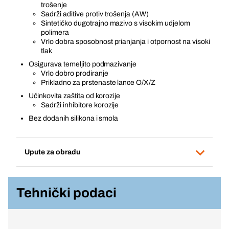
trošenje
Sadrži aditive protiv trošenja (AW)
Sintetičko dugotrajno mazivo s visokim udjelom
polimera
Vrlo dobra sposobnost prianjanja i otpornost na visoki
tlak
Osigurava temeljito podmazivanje
Vrlo dobro prodiranje
Prikladno za prstenaste lance O/X/Z
Učinkovita zaštita od korozije
Sadrži inhibitore korozije
Bez dodanih silikona i smola
Upute za obradu
Tehnički podaci