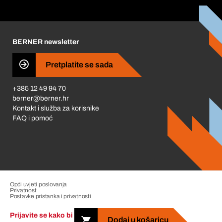
Korporativna društvena odgovornost
Karijera
BERNER newsletter
Business Conduct
Pretplatite se sada
+385 12 49 94 70
berner@berner.hr
Kontakt i služba za korisnike
FAQ i pomoć
Opći uvjeti poslovanja
Privatnost
Postavke pristanka i privatnosti
Upravljanje pritužbama
Impresum
Prijavite se kako bi
Dodaj u košaricu