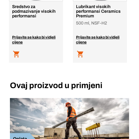
Sredstvo za
Lubrikant visokih
podmazivanje visokih
performansi Ceramics
performansi
Premium
500 ml, NSF-H2
Prijavite se kako bi vidjeli
Prijavite se kako bi vidjeli
cijene
cijene
Ovaj proizvod u primjeni
Oplata