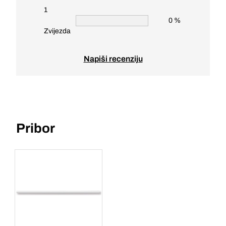
1
0 %
Zvijezda
Napiši recenziju
Pribor