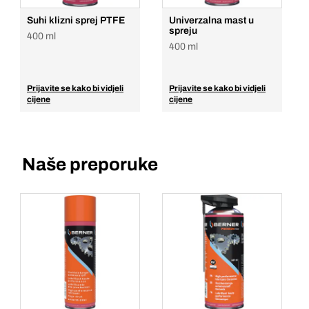
Suhi klizni sprej PTFE
Univerzalna mast u
spreju
400 ml
400 ml
Prijavite se kako bi vidjeli
Prijavite se kako bi vidjeli
cijene
cijene
Naše preporuke