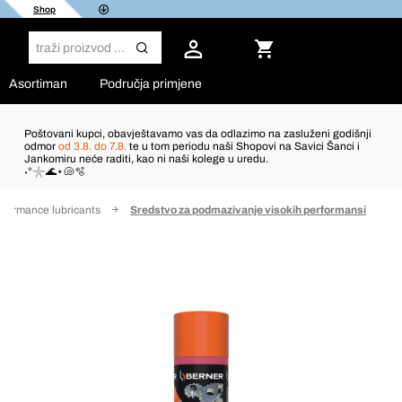
Shop
Asortiman
Područja primjene
Poštovani kupci, obavještavamo vas da odlazimo na zasluženi godišnji
odmor
od 3.8. do 7.8.
te u tom periodu naši Shopovi na Savici Šanci i
Jankomiru neće raditi, kao ni naši kolege u uredu.
˖°𓇼🌊⋆🐚🫧
rformance lubricants
Sredstvo za podmazivanje visokih performansi