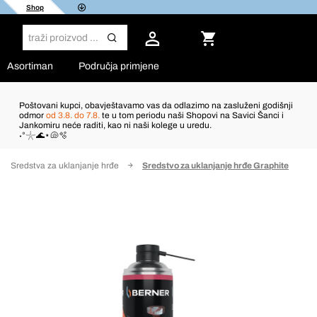
Shop
Asortiman
Područja primjene
Poštovani kupci, obavještavamo vas da odlazimo na zasluženi godišnji
odmor
od 3.8. do 7.8.
te u tom periodu naši Shopovi na Savici Šanci i
Jankomiru neće raditi, kao ni naši kolege u uredu.
˖°𓇼🌊⋆🐚🫧
Sredstva za uklanjanje hrđe
Sredstvo za uklanjanje hrđe Graphite