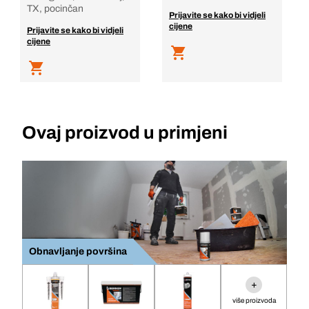
TX, pocinčan
Prijavite se kako bi vidjeli
cijene
Prijavite se kako bi vidjeli
cijene
Ovaj proizvod u primjeni
Obnavljanje površina
+
više proizvoda