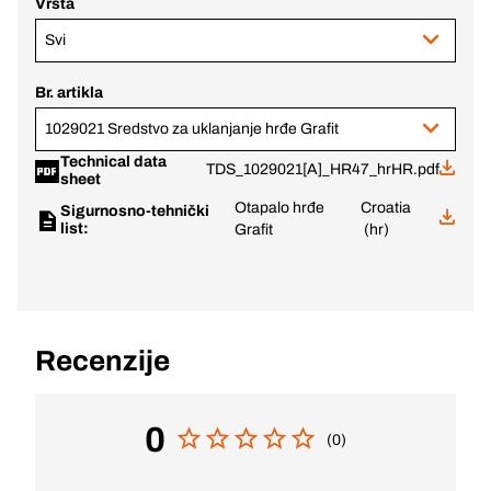
Vrsta
Svi
Br. artikla
1029021 Sredstvo za uklanjanje hrđe Grafit
Technical data
TDS_1029021[A]_HR47_hrHR.pdf
sheet
Otapalo hrđe
Croatia
Sigurnosno-tehnički
list:
Grafit
(hr)
Recenzije
0
(0)