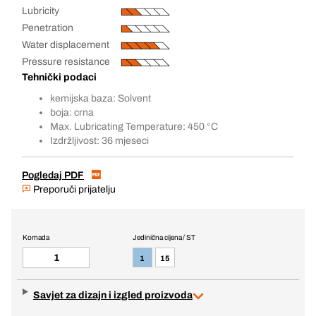
Lubricity
Penetration
Water displacement
Pressure resistance
Tehnički podaci
kemijska baza: Solvent
boja: crna
Max. Lubricating Temperature: 450 °C
Izdržljivost: 36 mjeseci
Pogledaj PDF
Preporuči prijatelju
Komada
Jedinična cijena / ST
1
15
Savjet za dizajn i izgled proizvoda