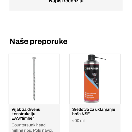
Napiši recenziju
Naše preporuke
Vijak za drvenu
Sredstvo za uklanjanje
konstrukciju
hrđe NSF
EASYtimber
400 ml
Countersunk head
milling ribs, Polu navoj,