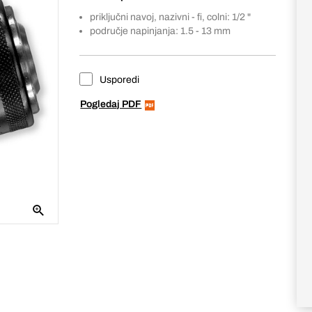
priključni navoj, nazivni - fi, colni: 1/2 "
područje napinjanja: 1.5 - 13 mm
Usporedi
Pogledaj PDF