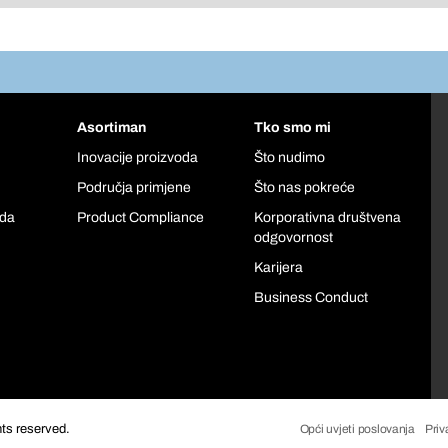
Asortiman
Tko smo mi
Inovacije proizvoda
Što nudimo
Područja primjene
Što nas pokreće
oda
Product Compliance
Korporativna društvena
odgovornost
Karijera
Business Conduct
hts reserved.
Opći uvjeti poslovanja
Priv