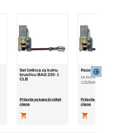
Set četkica za kutnu
Rezervni dijelovi
brusilicu BAG 230-1
za kutnu brusilicu BAG-
CLB
115/BAG-125
Prijavite se kako bi vidjeli
Prijavite se kako bi vidjeli
cijene
cijene