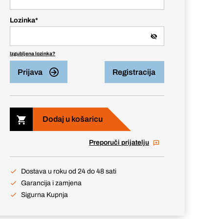
Lozinka
*
Izgubljena lozinka?
Prijava
Registracija
Dodaj u košaricu
Preporuči prijatelju
Dostava u roku od 24 do 48 sati
Garancija i zamjena
Sigurna Kupnja