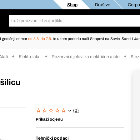
Shop
Društvo
Corpor
i godišnji odmor
od 3.8. do 7.8.
te u tom periodu naši Shopovi na Savici Šanci i Jan
Alati
Elektro alat
Rezervni dijelovi za električne alate
Stez
šilicu
(0)
Prikaži ocjenu
Tehnički podaci