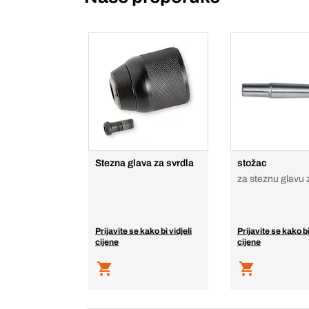
Stezna glava za svrdla
stožac
za steznu glavu 
Prijavite se kako bi vidjeli
Prijavite se kako bi
cijene
cijene