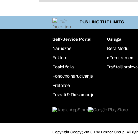
PUSHING THE LIMITS.
Self-Service Portal
Usluga
Narudžbe
Bera Modul
Fakture
eProcurement
Popisi želja
Tražitelji proizv
Ponovno naručivanje
Pretplate
Povrati & Reklamacije
Copyright &copy; 2026 The Berner Group. All rig