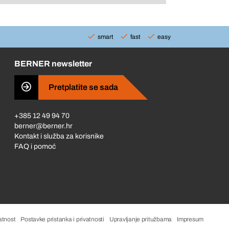
smart
fast
easy
BERNER newsletter
Pretplatite se sada
+385 12 49 94 70
berner@berner.hr
Kontakt i služba za korisnike
FAQ i pomoć
atnost
Postavke pristanka i privatnosti
Upravljanje pritužbama
Impresum