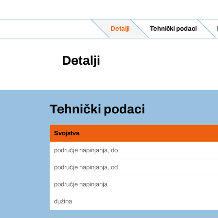
Detalji
Tehnički podaci
Detalji
Tehnički podaci
Svojstva
područje napinjanja, do
područje napinjanja, od
područje napinjanja
dužina