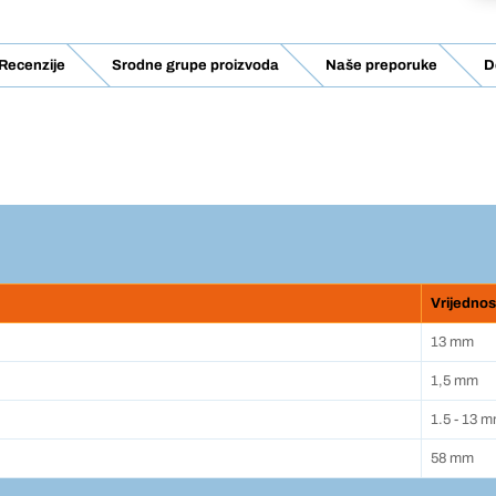
Recenzije
Srodne grupe proizvoda
Naše preporuke
D
Vrijednos
13 mm
1,5 mm
1.5 - 13 
58 mm