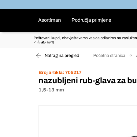
Asortiman
Područja primjene
Poštovani kupci, obavještavamo vas da odlazimo na zaslužen
˖°𓇼🌊⋆🐚🫧
Natrag na pregled
Početna stranica
Broj artikla:
705217
nazubljeni rub-glava za bu
1,5-13 mm