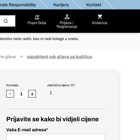
ate Responsibility
Karijera
Kontakt
Popis želja
Prijava /
Košarica
Registracija
komiru neće raditi, kao ni naši kolege u uredu.
ne glave
nazubljeni rub-glava za bušilicu
Komada
Jedinična cijena / ST
1
-
+
Prijavite se kako bi vidjeli cijene
Vaša E-mail adresa
*