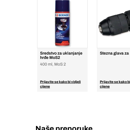
Sredstvo za uklanjanje
Stezna glava za 
hrđe MoS2
400 ml, MoS 2
Prijavite se kako bi vidjeli
Prijavite se kako bi
cijene
cijene
Naše preporuke