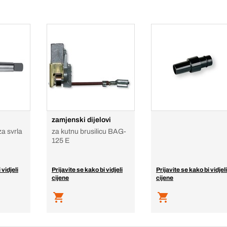
zamjenski dijelovi
za svrla
za kutnu brusilicu BAG-
125 E
 vidjeli
Prijavite se kako bi vidjeli
Prijavite se kako bi vidjeli
cijene
cijene