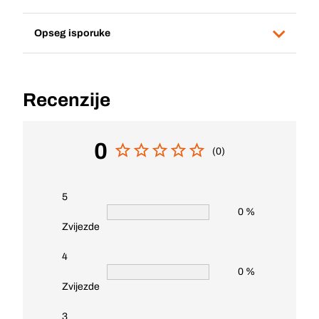
Opseg isporuke
Recenzije
0
(0)
5
0 %
Zvijezde
4
0 %
Zvijezde
3