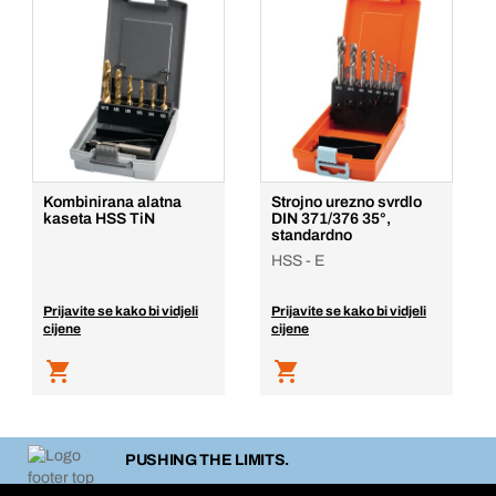
Kombinirana alatna
Strojno urezno svrdlo
kaseta HSS TiN
DIN 371/376 35°,
standardno
HSS - E
Prijavite se kako bi vidjeli
Prijavite se kako bi vidjeli
cijene
cijene
PUSHING THE LIMITS.