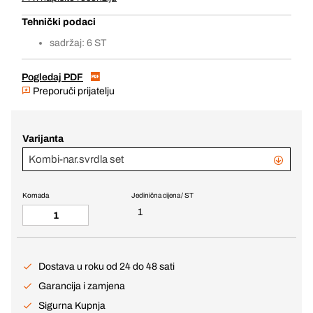
Tehnički podaci
sadržaj: 6 ST
Pogledaj PDF
Preporuči prijatelju
Varijanta
Kombi-nar.svrdla set
Komada
Jedinična cijena / ST
1
Dostava u roku od 24 do 48 sati
Garancija i zamjena
Sigurna Kupnja