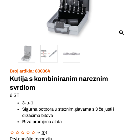
Broj artikla:
830364
Kutija s kombiniranim nareznim
svrdlom
6 ST
3-u-1
Sigurna potpora u steznim glavama s 3 čeljusti i
držačima bitova
Brza promjena alata
(0)
Prvi napišite recenziju