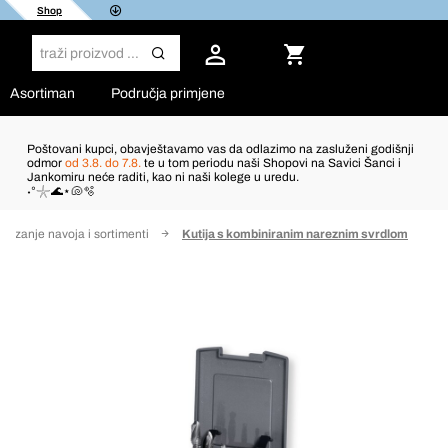
Shop
Asortiman
Područja primjene
Poštovani kupci, obavještavamo vas da odlazimo na zasluženi godišnji
odmor
od 3.8. do 7.8.
te u tom periodu naši Shopovi na Savici Šanci i
Jankomiru neće raditi, kao ni naši kolege u uredu.
˖°𓇼🌊⋆🐚🫧
 rezanje navoja i sortimenti
Kutija s kombiniranim nareznim svrdlom