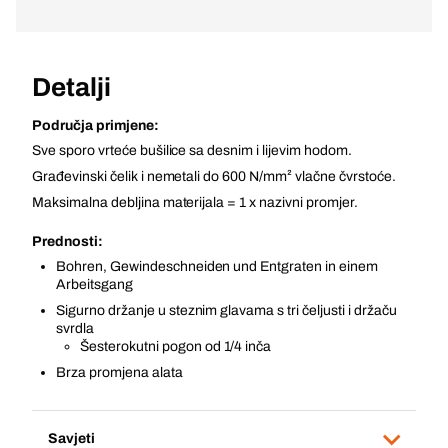
Detalji
Područja primjene:
Sve sporo vrteće bušilice sa desnim i lijevim hodom.
Građevinski čelik i nemetali do 600 N/mm² vlačne čvrstoće.
Maksimalna debljina materijala = 1 x nazivni promjer.
Prednosti:
Bohren, Gewindeschneiden und Entgraten in einem
Arbeitsgang
Sigurno držanje u steznim glavama s tri čeljusti i držaču
svrdla
Šesterokutni pogon od 1/4 inča
Brza promjena alata
Savjeti