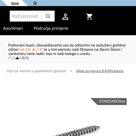
Shop
Asortiman
Područja primjene
Poštovani kupci, obavještavamo vas da odlazimo na zasluženi godišnji
odmor
od 3.8. do 7.8.
te u tom periodu naši Shopovi na Savici Šanci i
Jankomiru neće raditi, kao ni naši kolege u uredu.
˖°𓇼🌊⋆🐚🫧
Vijci za iverice s upuštenom glavom
Vijak za ivericu EASYclassic
STANDARDline