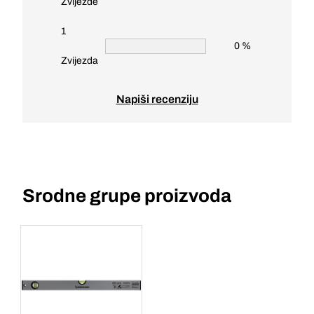
Zvijezde
1
0 %
Zvijezda
Napiši recenziju
Srodne grupe proizvoda