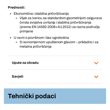
Prednosti:
Ekonomična i stabilna pričvršćivanja
Vijak za ivericu sa standardom geometrijom osigurava
čvrsta svojstva uvrtanja i stabilna pričvršćivanja
(prema EN 14592:2008+A1:2012) za razna područja
primjene
U ravni s površinom i bez ogrebotina
S ravnomjernom upuštenom glavom – prikladno i za
metalna pričvršćenja
Upute za obradu
Savjeti
Tehnički podaci