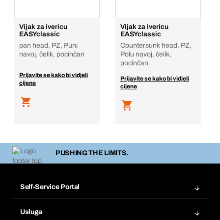
Vijak za ivericu
Vijak za ivericu
EASYclassic
EASYclassic
pan head, PZ, Puni
Countersunk head, PZ,
navoj, čelik, pocinčan
Polu navoj, čelik,
pocinčan
Prijavite se kako bi vidjeli
Prijavite se kako bi vidjeli
cijene
cijene
PUSHING THE LIMITS.
Self-Service Portal
Narudžbe
Usluga
Fakture