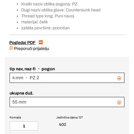
Kratki naziv oblika pogona: PZ
Dugi naziv oblika glave: Countersunk head
Thread type long: Puni navoj
materijal: čelik
zaštita površine: pocinčan
Pogledaj PDF
Preporuči prijatelju
tip nav, naz-fi ・ pogon
4 mm ・ PZ 2
ukupna duž.
55 mm
Komada
Jedinična cijena / ST
400