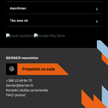
Bera Modul
Popisi želja
Asortiman
eProcurement
Ponovno naručivanje
Inovacije proizvoda
Tražitelji proizvoda
Tko smo mi
Pretplate
Područja primjene
Što nudimo
Povrati & Reklamacije
Product Compliance
Što nas pokreće
Korporativna društvena odgovornost
Karijera
BERNER newsletter
Business Conduct
Pretplatite se sada
+385 12 49 94 70
berner@berner.hr
Kontakt i služba za korisnike
FAQ i pomoć