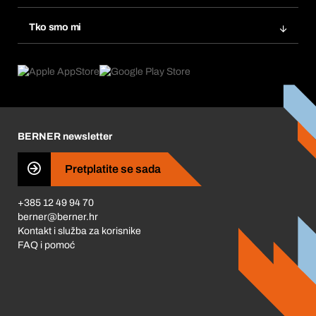
eProcurement
Ponovno naručivanje
Inovacije proizvoda
Tražitelji proizvoda
Tko smo mi
Pretplate
Područja primjene
Što nudimo
Povrati & Reklamacije
Product Compliance
Što nas pokreće
Korporativna društvena odgovornost
Karijera
BERNER newsletter
Business Conduct
Pretplatite se sada
+385 12 49 94 70
berner@berner.hr
Kontakt i služba za korisnike
FAQ i pomoć