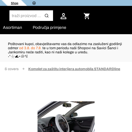
Shop
Asortiman
Područja primjene
Poštovani kupci, obavještavamo vas da odlazimo na zasluženi godišnji
odmor
od 3.8. do 7.8.
te u tom periodu naši Shopovi na Savici Šanci i
Jankomiru neće raditi, kao ni naši kolege u uredu.
˖°𓇼🌊⋆🐚🫧
ils & covers
Komplet za zaštitu interijera automobila STANDARDline