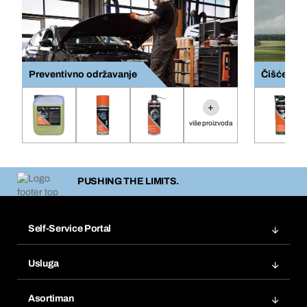
Preventivno održavanje
Čišćenje d
+
više proizvoda
PUSHING THE LIMITS.
Self-Service Portal
Narudžbe
Usluga
Fakture
Bera Modul
Popisi želja
Asortiman