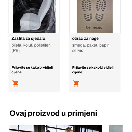
Zaštita za sjedalo
otirač za noge
bijela, kolut, polietilen
smeđa, paket, papir,
(PE)
servis
Prijavite se kako bi vidjeli
Prijavite se kako bi vidjeli
cijene
cijene
Ovaj proizvod u primjeni