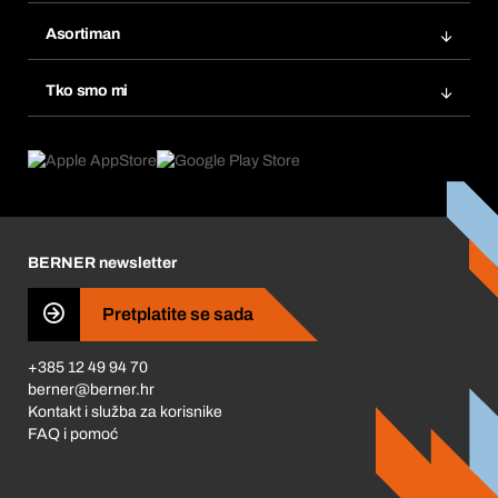
Bera Modul
Popisi želja
Asortiman
eProcurement
Ponovno naručivanje
Inovacije proizvoda
Tražitelji proizvoda
Tko smo mi
Pretplate
Područja primjene
Što nudimo
Povrati & Reklamacije
Product Compliance
Što nas pokreće
Korporativna društvena odgovornost
Karijera
BERNER newsletter
Business Conduct
Pretplatite se sada
+385 12 49 94 70
berner@berner.hr
Kontakt i služba za korisnike
FAQ i pomoć