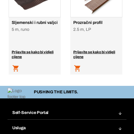
Sljemenski i rubni valjci
Prozračni profil
5 m, runo
2.5 m, LP
Prijavite se kako bi vidjeli
Prijavite se kako bi vidjeli
cijene
cijene
PUSHING THE LIMITS.
Self-Service Portal
Narudžbe
Usluga
Fakture