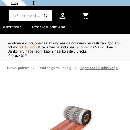
Shop
Asortiman
Područja primjene
Poštovani kupci, obavještavamo vas da odlazimo na zasluženi godišnji
odmor
od 3.8. do 7.8.
te u tom periodu naši Shopovi na Savici Šanci i
Jankomiru neće raditi, kao ni naši kolege u uredu.
˖°𓇼🌊⋆🐚🫧
Krovni pokrov
Roof ridge mounting
Sljemenski i rubni valjci