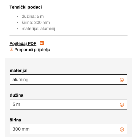
Tehnički podaci
dužina: 5 m
širina: 300 mm
materijal: aluminij
Pogledaj PDF
Preporuči prijatelju
materijal
aluminij
dužina
5 m
širina
300 mm