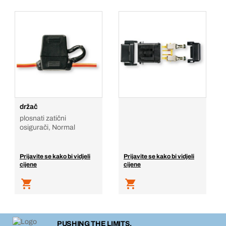
držač
plosnati zatični
osigurači, Normal
Prijavite se kako bi vidjeli
Prijavite se kako bi vidjeli
cijene
cijene
PUSHING THE LIMITS.