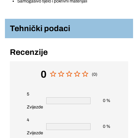
Samogasivo tijelo i pokrivni materijali
Tehnički podaci
Recenzije
0
(0)
5
0 %
Zvijezde
4
0 %
Zvijezde