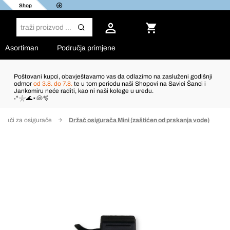
Shop
Asortiman
Područja primjene
Poštovani kupci, obavještavamo vas da odlazimo na zasluženi godišnji
odmor
od 3.8. do 7.8.
te u tom periodu naši Shopovi na Savici Šanci i
Jankomiru neće raditi, kao ni naši kolege u uredu.
˖°𓇼🌊⋆🐚🫧
ržači za osigurače
Držač osigurača Mini (zaštićen od prskanja vode)