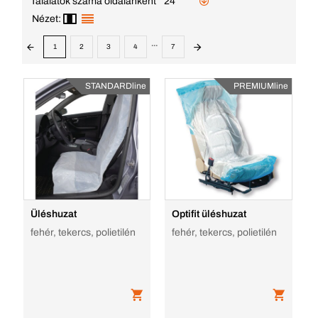
Találatok száma oldalanként
24
Nézet:
...
1
2
3
4
7
STANDARDline
PREMIUMline
Üléshuzat
Optifit üléshuzat
fehér, tekercs, polietilén
fehér, tekercs, polietilén