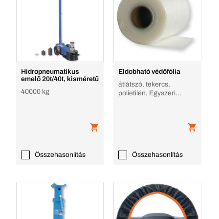
Hidropneumatikus
Eldobható védőfólia
emelő 20t/40t, kisméretű
átlátszó, tekercs,
40000 kg
polietilén, Egyszeri
használatra
Összehasonlítás
Összehasonlítás