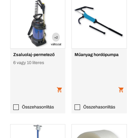
+2
változat
Zsaluolaj-permetező
Műanyag hordópumpa
6 vagy 10 literes
Összehasonlítás
Összehasonlítás