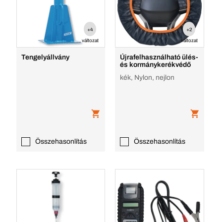
+4
+2
változat
változat
Tengelyállvány
Újrafelhasználható ülés-
és kormánykerékvédő
kék, Nylon, nejlon
Összehasonlítás
Összehasonlítás