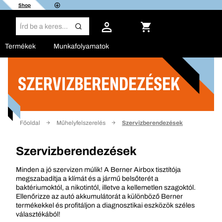
Shop
Termékek
Munkafolyamatok
SZERVIZBERENDEZÉSEK
Szűrő
Főoldal
Műhelyfelszerelés
Szervizberendezések
Szervizberendezések
Minden a jó szervizen múlik! A Berner Airbox tisztítója
megszabadítja a klímát és a jármű belsőterét a
baktériumoktól, a nikotintól, illetve a kellemetlen szagoktól.
Ellenőrizze az autó akkumulátorát a különböző Berner
termékekkel és profitáljon a diagnosztikai eszközök széles
választékából!