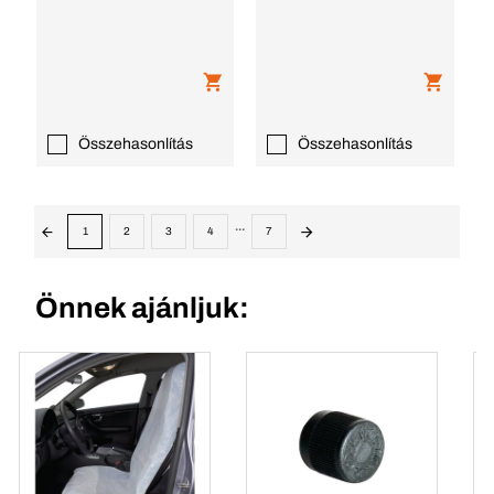
Összehasonlítás
Összehasonlítás
...
1
2
3
4
7
Önnek ajánljuk: