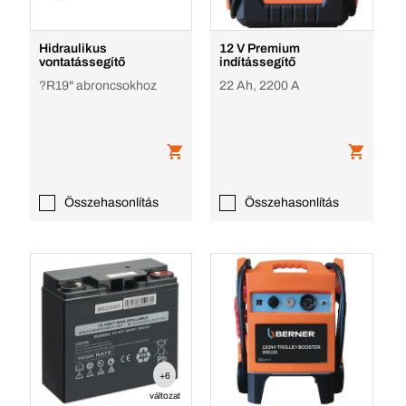
Hidraulikus
12 V Premium
vontatássegítő
indítássegítő
?R19" abroncsokhoz
22 Ah, 2200 A
Összehasonlítás
Összehasonlítás
+6
változat