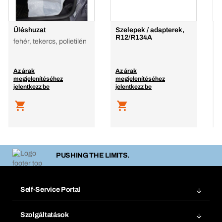
Üléshuzat
Szelepek / adapterek,
S
R12/R134A
fehér, tekercs, polietilén
Az árak
Az árak
A
megjelenítéséhez
megjelenítéséhez
m
jelentkezz be
jelentkezz be
j
PUSHING THE LIMITS.
Self-Service Portal
Megrendelések
Szolgáltatások
Számlák