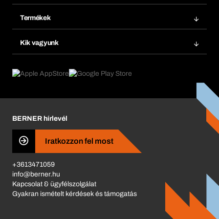
Bera Modul
Könyvjelzők
Termékek
Bera Smart
Újrarendelés
Termék innovációk
Vegyi biztonságmenedzsment
Kik vagyunk
Termék előfizetések
Munkafolyamatok
eProcurement
Mit kínálunk
Visszaküldés és reklamáció
Product Compliance
Termékajánló
Mi hajt minket
Katalógus
Corporate Responsibility
Karrier
BERNER hírlevél
Business Conduct
Iratkozzon fel most
+3613471059
info@berner.hu
Kapcsolat & ügyfélszolgálat
Gyakran ismételt kérdések és támogatás