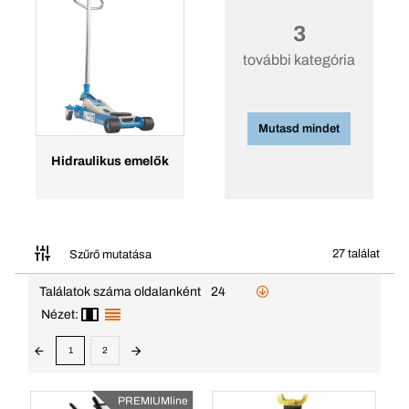
3
további kategória
Mutasd mindet
Hidraulikus emelők
27 találat
Szűrő mutatása
Találatok száma oldalanként
24
Nézet:
1
2
PREMIUMline