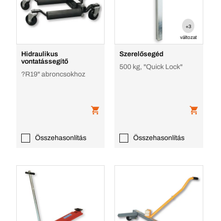
+3
változat
Hidraulikus
Szerelősegéd
vontatássegítő
500 kg, "Quick Lock"
?R19" abroncsokhoz
Összehasonlítás
Összehasonlítás