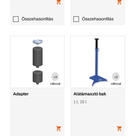
Összehasonlítás
Összehasonlítás
+3
+2
változat
változat
Adapter
Alátámasztó bak
1 t, 15 t