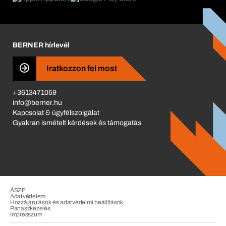
Katalógus
Corporate Responsibility
Karrier
BERNER hírlevél
Business Conduct
Iratkozzon fel most
+3613471059
info@berner.hu
Kapcsolat & ügyfélszolgálat
Gyakran ismételt kérdések és támogatás
ÁSZF
Adatvédelem
Hozzájárulások és adatvédelmi beállítások
Panaszkezelés
Impresszum