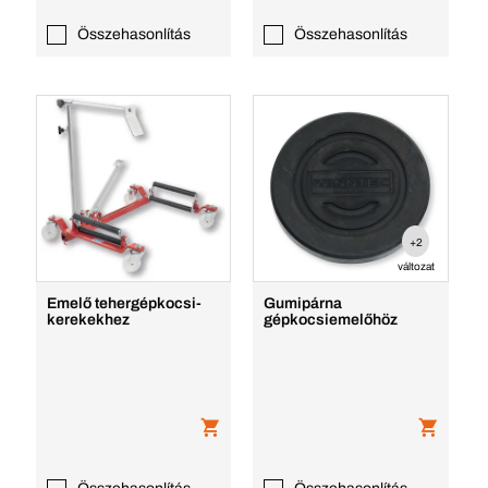
Összehasonlítás
Összehasonlítás
+2
változat
Emelő tehergépkocsi-
Gumipárna
kerekekhez
gépkocsiemelőhöz