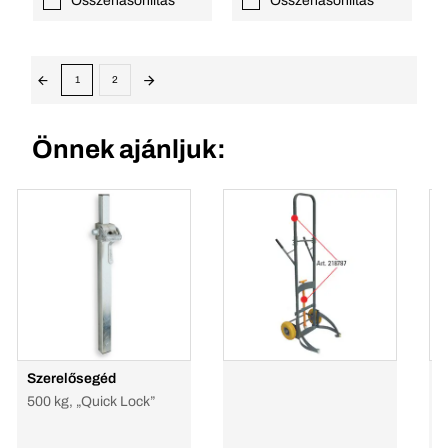
Összehasonlítás
Összehasonlítás
1
2
Önnek ajánljuk:
Szerelősegéd
H
500 kg, „Quick Lock”