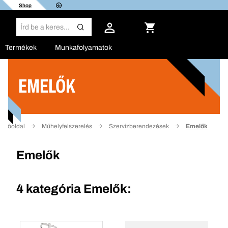
Shop
Termékek
Munkafolyamatok
EMELŐK
Szűrő
Főoldal
Műhelyfelszerelés
Szervizberendezések
Emelők
Emelők
4 kategória
Emelők: