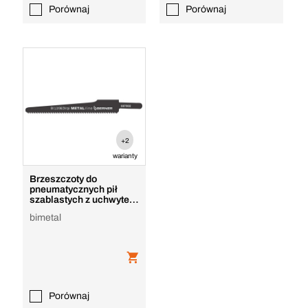
Porównaj
Porównaj
+2
warianty
Brzeszczoty do
pneumatycznych pił
szablastych z uchwytem
SIG Premiumline
bimetal
Porównaj