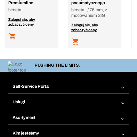
b
Premiumline
pneumatycznego
bimetal
bimetal, / 75 mm, z
Z
mocowaniem SIG
Zaloguj się, aby
z
zobaczyć ceny
Zaloguj się, aby
zobaczyć ceny
PUSHING THE LIMITS.
Self-Service Portal
Zamówienia
Usługi
Faktury
Bera Moduł
Ponowne zamówienie
Asortyment
Bera Smart
Zamówienia cykliczne
Innowacje produktowe
Chemiczna baza danych
Kim jesteśmy
Najczęściej zadawane pytania