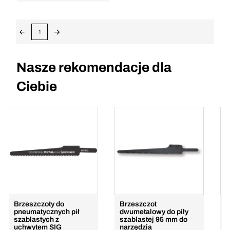
1
Nasze rekomendacje dla
Ciebie
Brzeszczoty do
Brzeszczot
B
pneumatycznych pił
dwumetalowy do piły
s
szablastych z
szablastej 95 mm do
p
uchwytem SIG
narzędzia