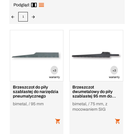
Podgląd:
1
+3
+3
warianty
warianty
Brzeszczot do piły
Brzeszczot
szablastej do narzędzia
dwumetalowy do piły
pneumatycznego
szablastej 95 mm do
narzędzia
bimetal, / 95 mm
bimetal, / 75 mm, z
pneumatycznego
mocowaniem SIG