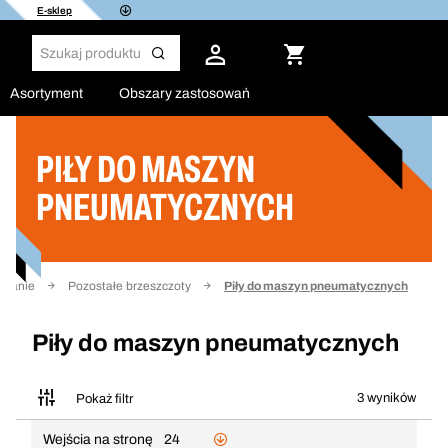
E-sklep
Asortyment
Obszary zastosowań
PIŁY DO MASZYN
Filtruj
PNEUMATYCZNYCH
zowanie
Pozostałe brzeszczoty
Piły do maszyn pneumatycznych
Piły do maszyn pneumatycznych
3 wyników
Pokaż filtr
Wejścia na stronę
24