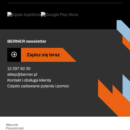
Obszary zastosowań
eProcurement
Co oferujemy
Product Compliance
Doradca produktowy
Co nas napędza
Zamówienia cykliczne
Corporate Responsibility
Kariera
BERNER newsletter
Business Conduct
Zapisz się teraz
12 297 62 30
sklep@berner.pl
Kontakt i obsługa klienta
Często zadawane pytania i pomoc
Warunki
Prywatność