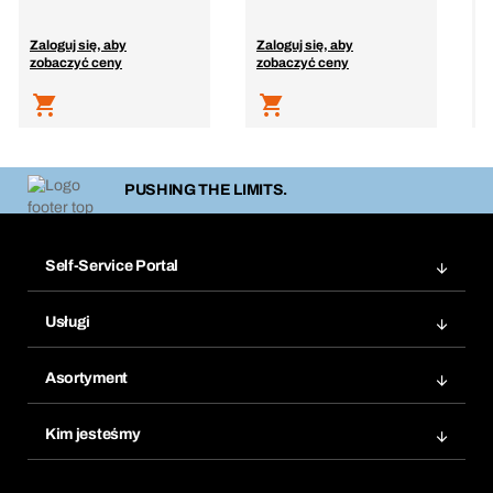
Zaloguj się, aby
Zaloguj się, aby
Z
zobaczyć ceny
zobaczyć ceny
z
PUSHING THE LIMITS.
Self-Service Portal
Zamówienia
Usługi
Faktury
Bera Moduł
Ponowne zamówienie
Asortyment
Bera Smart
Zamówienia cykliczne
Innowacje produktowe
Chemiczna baza danych
Kim jesteśmy
Najczęściej zadawane pytania
Obszary zastosowań
eProcurement
Co oferujemy
Product Compliance