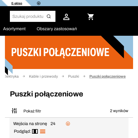
E-sklep
Asortyment
Obszary zastosowań
PUSZKI POŁĄCZENIOWE
Filtruj
Elektryka
Kable i przewody
Puszki
Puszki połączeniowe
Puszki połączeniowe
2 wyników
Pokaż filtr
Wejścia na stronę
24
Podgląd: