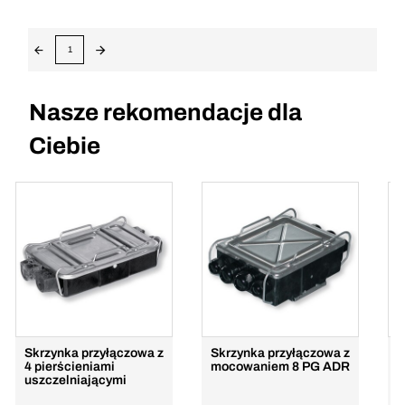
1
Nasze rekomendacje dla
Ciebie
Skrzynka przyłączowa z
Skrzynka przyłączowa z
Z
4 pierścieniami
mocowaniem 8 PG ADR
5
uszczelniającymi
c