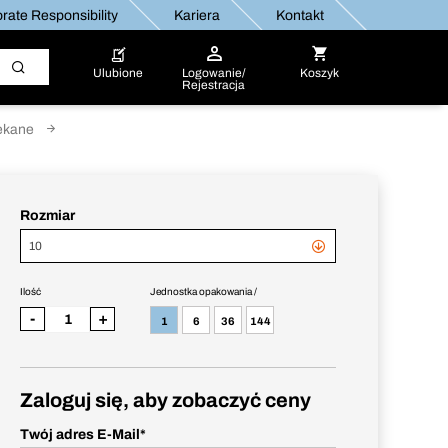
rate Responsibility
Kariera
Kontakt
Ulubione
Logowanie/
Koszyk
Rejestracja
ekane
Rozmiar
10
Ilość
Jednostka opakowania /
-
+
1
6
36
144
Zaloguj się, aby zobaczyć ceny
Twój adres E-Mail
*