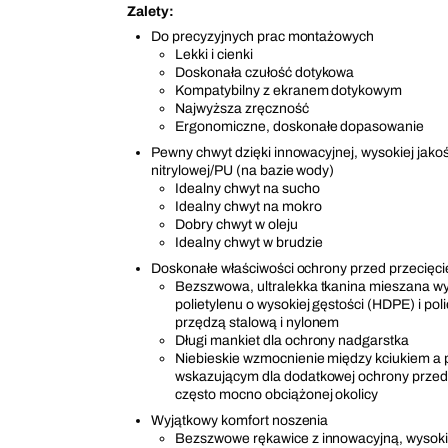
Zalety:
Do precyzyjnych prac montażowych
Lekki i cienki
Doskonała czułość dotykowa
Kompatybilny z ekranem dotykowym
Najwyższa zręczność
Ergonomiczne, doskonałe dopasowanie
Pewny chwyt dzięki innowacyjnej, wysokiej jakoś
nitrylowej/PU (na bazie wody)
Idealny chwyt na sucho
Idealny chwyt na mokro
Dobry chwyt w oleju
Idealny chwyt w brudzie
Doskonałe właściwości ochrony przed przecięc
Bezszwowa, ultralekka tkanina mieszana w
polietylenu o wysokiej gęstości (HDPE) i po
przędzą stalową i nylonem
Długi mankiet dla ochrony nadgarstka
Niebieskie wzmocnienie między kciukiem a
wskazującym dla dodatkowej ochrony przed 
często mocno obciążonej okolicy
Wyjątkowy komfort noszenia
Bezszwowe rękawice z innowacyjną, wysokie