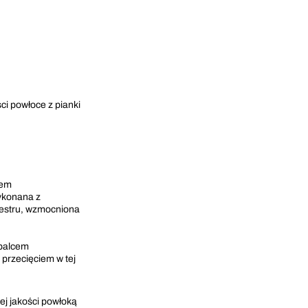
ci powłoce z pianki
iem
ykonana z
liestru, wzmocniona
 palcem
przecięciem w tej
j jakości powłoką