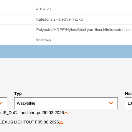
4.X.4.2.F
Kategoria 2 - średnie ryzyko
Polyester/HDPE/Nylon/Steel yarn liner,Nitrile/water base
fioletowy
Typ
Num
Wszystkie
utF_DoC+food cert.pdf
30.03.2026
e FLEXUS LIGHTCUT F
05.06.2025