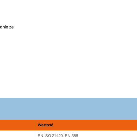
odnie ze
Wartość
EN ISO 21420, EN 388