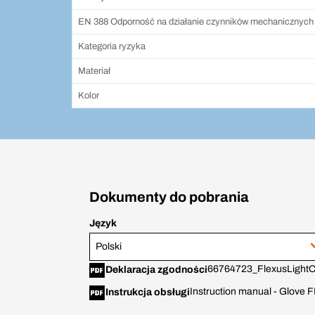
EN 388 Odporność na działanie czynników mechanicznych
Kategoria ryzyka
Materiał
Kolor
Dokumenty do pobrania
Język
Polski
66764723_FlexusLightC
Deklaracja zgodności
Instruction manual - Glov
Instrukcja obsługi