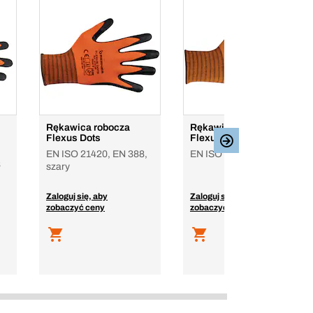
Rękawica robocza
Rękawica robocza
Flexus Dots
Flexus Light
EN ISO 21420, EN 388,
EN ISO 21420, EN 388
8
szary
Zaloguj się, aby
Zaloguj się, aby
zobaczyć ceny
zobaczyć ceny