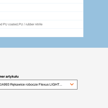
d PU coated,PU / rubber nitrile
er artykułu
1014993 Rękawice robocze Flexus LIGHTCUT F R10