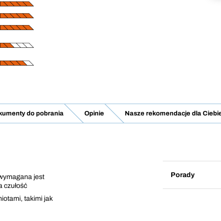
umenty do pobrania
Opinie
Nasze rekomendacje dla Ciebi
Porady
 wymagana jest
a czułość
otami, takimi jak