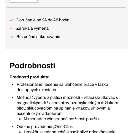
Doručenie od 24 do 48 hodín
Záruka a výmena
Bezpečné nakupovanie
Podrobnosti
Prednosti produktu:
Profesionálne riešenie na uľahčenie práce v ťažko
dostupných miestach
Možnosť výberu z piatich možností – vŕtací skrutkovač s
magnetickým držiakom bitov, uzamykateľným držiakom
bitov, skľučovadlom na upínanie vrtákov, uhlovým a
excentrickým adaptérom
Mimoriadne všestranné možnosti použitia
Odolné prevedenie „One-Click“
Umožňuje jednoduché a spoľahlivé pripevňovanie