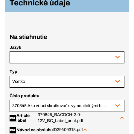
Technické údaje
Na stiahnutie
Jazyk
Typ
Všetko
Číslo produktu
370845 Aku vŕtací skrutkovač s vymeniteľnými hlavami BACDCH 12 V, 2,0 Ah, BC+
370845_BACDCH-2.0-
Article
label
12V_BC_Label_print.pdf
ID29409318.pdf
Návod na obsluhu