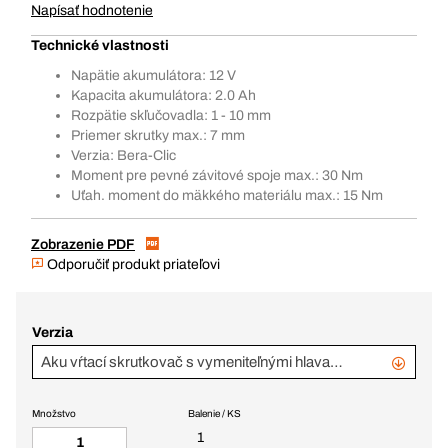
Napísať hodnotenie
Technické vlastnosti
Napätie akumulátora: 12 V
Kapacita akumulátora: 2.0 Ah
Rozpätie skľučovadla: 1 - 10 mm
Priemer skrutky max.: 7 mm
Verzia: Bera-Clic
Moment pre pevné závitové spoje max.: 30 Nm
Uťah. moment do mäkkého materiálu max.: 15 Nm
Zobrazenie PDF
Odporučiť produkt priateľovi
Verzia
Aku vŕtací skrutkovač s vymeniteľnými hlavami BACDCH 12 V, 2,0 Ah, BC+
Množstvo
Balenie / KS
1