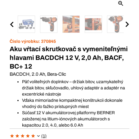
Číslo výrobku:
370845
Aku vŕtací skrutkovač s vymeniteľnými
hlavami BACDCH 12 V, 2,0 Ah, BACF,
BC+ 12
BACDCH, 2.0 Ah, Bera-Clic
Päť voliteľných doplnkov – držiak bitov, uzamykateľný
držiak bitov, skľučovadlo, uhlový adaptér a adaptér na
excentrické nástroje
Vďaka mimoriadne kompaktnej konštrukcii dokonale
vhodný do ťažko prístupných miest
Súčasť 12 V akumulátorovej pllatformy BERNER
založenej na lítium-iónových akumulátoroch s
kapacitou 2.0, 4.0, alebo 6.0 Ah
(1)