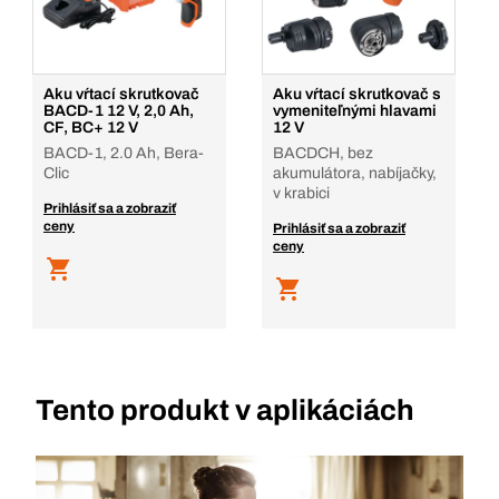
Aku vŕtací skrutkovač
Aku vŕtací skrutkovač s
BACD-1 12 V, 2,0 Ah,
vymeniteľnými hlavami
CF, BC+ 12 V
12 V
BACD-1, 2.0 Ah, Bera-
BACDCH, bez
Clic
akumulátora, nabíjačky,
v krabici
Prihlásiť sa a zobraziť
ceny
Prihlásiť sa a zobraziť
ceny
Tento produkt v aplikáciách