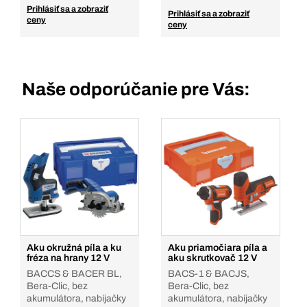
Prihlásiť sa a zobraziť
Prihlásiť sa a zobraziť
ceny
ceny
Naše odporúčanie pre Vás:
Aku okružná píla a ku
Aku priamočiara píla a
fréza na hrany 12 V
aku skrutkovač 12 V
BACCS & BACER BL,
BACS-1 & BACJS,
Bera-Clic, bez
Bera-Clic, bez
akumulátora, nabíjačky
akumulátora, nabíjačky