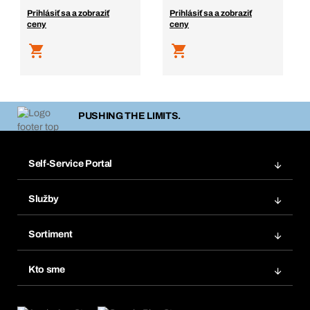
Prihlásiť sa a zobraziť
Prihlásiť sa a zobraziť
ceny
ceny
PUSHING THE LIMITS.
Self-Service Portal
Objednávky
Služby
Faktúry
Regálový systém Bera® Modul
Obľúbené
Sortiment
Systém Bera® Smart
Opakované objednávky
Inovácie produktov
Chemická databáza
Kto sme
Predplatné
Oblasti použitia
eProcurement
Čo ponúkame
FAQ
Product Compliance