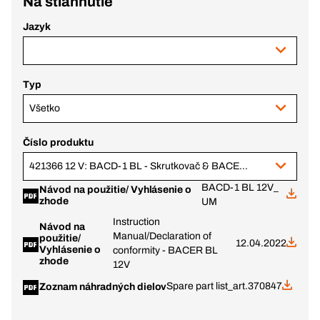
Na stiahnutie
Jazyk
Typ
Všetko
Číslo produktu
421366 12 V: BACD-1 BL - Skrutkovač & BACER BL - Fréza na hrany, v BC+
BACD-1 BL 12V_
Návod na použitie/ Vyhlásenie o
zhode
UM
Instruction
Návod na
Manual/Declaration of
použitie/
12.04.2022
Vyhlásenie o
conformity - BACER BL
zhode
12V
Spare part list_art.370847
Zoznam náhradných dielov