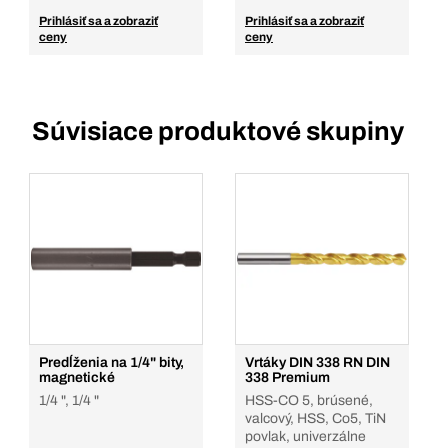
Prihlásiť sa a zobraziť
Prihlásiť sa a zobraziť
ceny
ceny
Súvisiace produktové skupiny
Predĺženia na 1/4" bity,
Vrtáky DIN 338 RN DIN
magnetické
338 Premium
1/4 ", 1/4 "
HSS-CO 5, brúsené,
valcový, HSS, Co5, TiN
povlak, univerzálne