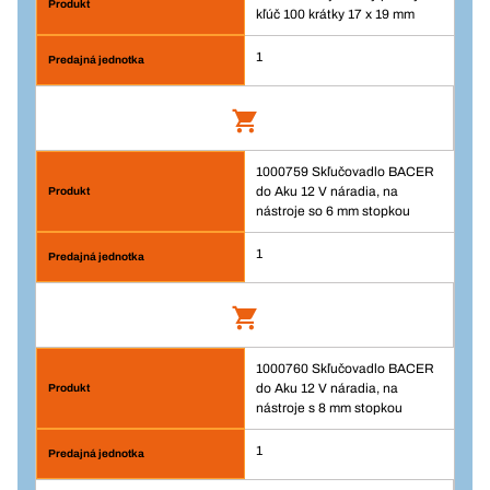
kľúč 100 krátky 17 x 19 mm
1
1000759 Skľučovadlo BACER
Obojstranný plochý kľúč 100 krátky 17 x
do Aku 12 V náradia, na
19 mm
nástroje so 6 mm stopkou
Číslo výrobku: 104369
1
Prihlásenie
Balenie/KS
1000760 Skľučovadlo BACER
Skľučovadlo BACER do Aku 12 V náradia,
1
do Aku 12 V náradia, na
na nástroje so 6 mm stopkou
Množstvo
nástroje s 8 mm stopkou
Číslo výrobku: 1000759
1