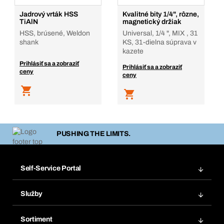
Jadrový vrták HSS
Kvalitné bity 1/4", rôzne,
TiAlN
magnetický držiak
HSS, brúsené, Weldon
Universal, 1/4 ", MIX , 31
shank
KS, 31-dielna súprava v
kazete
Prihlásiť sa a zobraziť
Prihlásiť sa a zobraziť
ceny
ceny
PUSHING THE LIMITS.
Self-Service Portal
Objednávky
Služby
Faktúry
Regálový systém Bera® Modul
Obľúbené
Sortiment