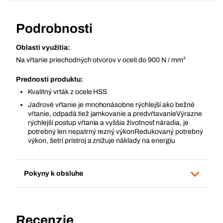
Podrobnosti
Oblasti využitia:
Na vŕtanie priechodných otvorov v oceli do 900 N / mm²
Prednosti produktu:
Kvalitný vrták z ocele HSS
Jadrové vŕtanie je mnohonásobne rýchlejší ako bežné
vŕtanie, odpadá tiež jamkovanie a predvŕtavanieVýrazne
rýchlejší postup vŕtania a vyššia životnosť náradia, je
potrebný len nepatrný rezný výkonRedukovaný potrebný
výkon, šetrí prístroj a znižuje náklady na energiu
Pokyny k obsluhe
Recenzie