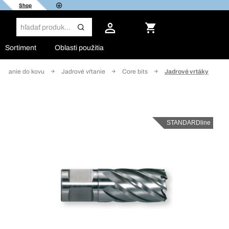
Shop
Sortiment
Oblasti použitia
Vŕtanie do kovu
Jadrové vŕtanie
Core bits
Jadrové vrtáky
STANDARDline