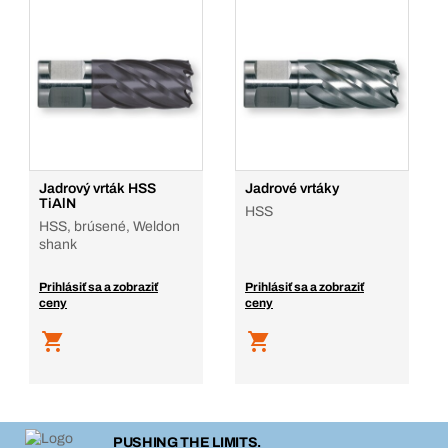
Jadrový vrták HSS
Jadrové vrtáky
TiAlN
HSS
HSS, brúsené, Weldon
shank
Prihlásiť sa a zobraziť
Prihlásiť sa a zobraziť
ceny
ceny
PUSHING THE LIMITS.