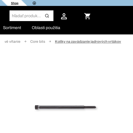
Shop
Sortiment
Oblasti použitia
drové vŕtanie
Core bits
Kolíky na zavádzanie jadrových vrtákov