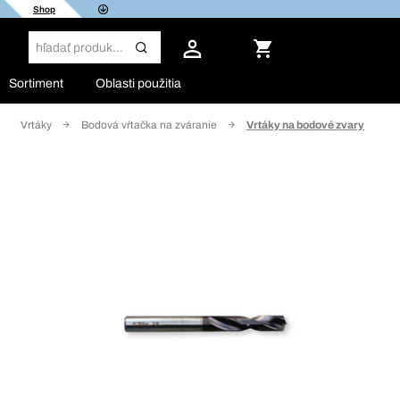
Shop
Sortiment
Oblasti použitia
Vrtáky
Bodová vŕtačka na zváranie
Vrtáky na bodové zvary