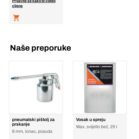
Prijavite se kako bi vidjeli
cijene
Naše preporuke
pneumatski pištolj za
Vosak u spreju
prskanje
Wax, svijetlo bež, 25 I
8 mm, lonac, posuda