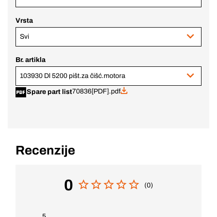
Vrsta
Svi
Br. artikla
103930 Dl 5200 pišt.za čišć.motora
70836[PDF].pdf
Spare part list
Recenzije
0
(0)
5