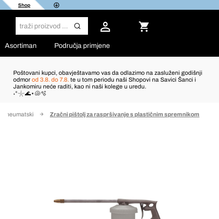
Shop
Asortiman
Područja primjene
Poštovani kupci, obavještavamo vas da odlazimo na zasluženi godišnji
odmor
od 3.8. do 7.8.
te u tom periodu naši Shopovi na Savici Šanci i
Jankomiru neće raditi, kao ni naši kolege u uredu.
˖°𓇼🌊⋆🐚🫧
e, pneumatski
Zračni pištolj za raspršivanje s plastičnim spremnikom