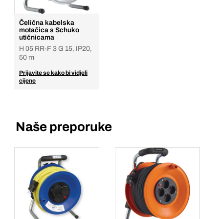
Čelična kabelska
motačica s Schuko
utičnicama
H 05 RR-F 3 G 15, IP20,
50 m
Prijavite se kako bi vidjeli
cijene
Naše preporuke