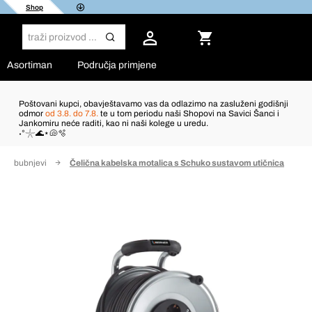
Shop
Asortiman
Područja primjene
Poštovani kupci, obavještavamo vas da odlazimo na zasluženi godišnji
odmor
od 3.8. do 7.8.
te u tom periodu naši Shopovi na Savici Šanci i
Jankomiru neće raditi, kao ni naši kolege u uredu.
˖°𓇼🌊⋆🐚🫧
ski bubnjevi
Čelična kabelska motalica s Schuko sustavom utičnica