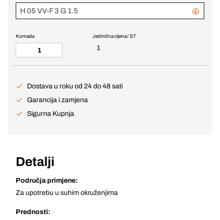
H 05 VV-F 3 G 1.5
Komada
Jedinična cijena / ST
1
Dostava u roku od 24 do 48 sati
Garancija i zamjena
Sigurna Kupnja
Detalji
Područja primjene:
Za upotrebu u suhim okruženjima
Prednosti: