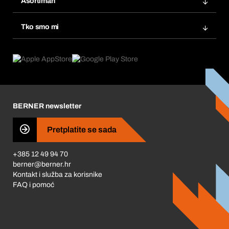
Asortiman
eProcurement
Ponovno naručivanje
Inovacije proizvoda
Tražitelji proizvoda
Tko smo mi
Pretplate
Područja primjene
Što nudimo
Povrati & Reklamacije
Product Compliance
Što nas pokreće
Korporativna društvena odgovornost
Karijera
BERNER newsletter
Business Conduct
Pretplatite se sada
+385 12 49 94 70
berner@berner.hr
Kontakt i služba za korisnike
FAQ i pomoć