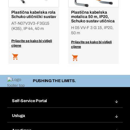
Plastična kabelska rola
Plastična kabelska
Schuko utičnički sustav
motalica 50 m, IP20,
Schuko sustav utičnica
AT-N07V3V3-F3G15
H 05 VV-F 3 G 15, IP20,
(K35), IP 44, 40 m
50 m
Prijavite se kako bi vidjeli
Prijavite se kako bi vidjeli
cijene
cijene
PUSHING THE LIMITS.
Self-Service Portal
Narudžbe
Usluga
Fakture
Bera Modul
Popisi želja