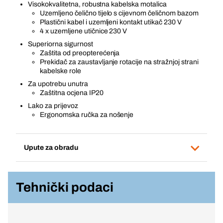
Visokokvalitetna, robustna kabelska motalica
Uzemljeno čelično tijelo s cijevnom čeličnom bazom
Plastični kabel i uzemljeni kontakt utikač 230 V
4 x uzemljene utičnice 230 V
Superiorna sigurnost
Zaštita od preopterećenja
Prekidač za zaustavljanje rotacije na stražnjoj strani
kabelske role
Za upotrebu unutra
Zaštitna ocjena IP20
Lako za prijevoz
Ergonomska ručka za nošenje
Upute za obradu
Tehnički podaci