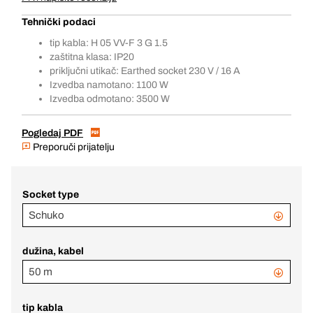
Tehnički podaci
tip kabla: H 05 VV-F 3 G 1.5
zaštitna klasa: IP20
priključni utikač: Earthed socket 230 V / 16 A
Izvedba namotano: 1100 W
Izvedba odmotano: 3500 W
Pogledaj PDF
Preporuči prijatelju
Socket type
Schuko
dužina, kabel
50 m
tip kabla