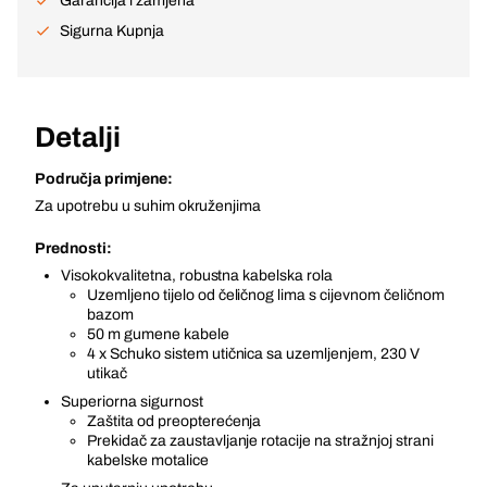
Garancija i zamjena
Sigurna Kupnja
Detalji
Područja primjene:
Za upotrebu u suhim okruženjima
Prednosti:
Visokokvalitetna, robustna kabelska rola
Uzemljeno tijelo od čeličnog lima s cijevnom čeličnom
bazom
50 m gumene kabele
4 x Schuko sistem utičnica sa uzemljenjem, 230 V
utikač
Superiorna sigurnost
Zaštita od preopterećenja
Prekidač za zaustavljanje rotacije na stražnjoj strani
kabelske motalice