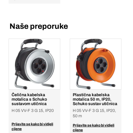
Naše preporuke
Čelična kabelska
Plastična kabelska
motalica s Schuko
motalica 50 m, IP20,
sustavom utičnica
Schuko sustav utičnica
H 05 VV-F 3 G 15, IP20
H 05 VV-F 3 G 15, IP20,
50 m
Prijavite se kako bi vidjeli
Prijavite se kako bi vidjeli
cijene
cijene