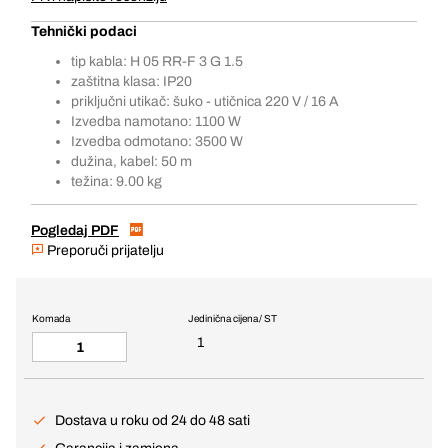
Tehnički podaci
tip kabla: H 05 RR-F 3 G 1.5
zaštitna klasa: IP20
priključni utikač: šuko - utičnica 220 V / 16 A
Izvedba namotano: 1100 W
Izvedba odmotano: 3500 W
dužina, kabel: 50 m
težina: 9.00 kg
Pogledaj PDF
Preporuči prijatelju
Komada
Jedinična cijena / ST
1
Dostava u roku od 24 do 48 sati