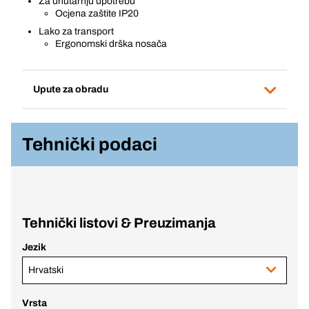
Za unutarnju upotrebu
Ocjena zaštite IP20
Lako za transport
Ergonomski drška nosača
Upute za obradu
Tehnički podaci
Tehnički listovi & Preuzimanja
Jezik
Hrvatski
Vrsta