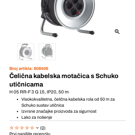
Broj artikla:
808406
Čelična kabelska motačica s Schuko
utičnicama
H 05 RR-F 3 G 15, IP20, 50 m
Visokokvalitetna, čelična kabelska rola od 50 m za
Schuko sustav utičnica
Izvrsne značajke proizvoda za sigurnost
Lako za nošenje
(0)
Prvi napišite recenziju