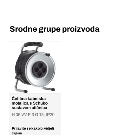
Srodne grupe proizvoda
Čelična kabelska
motalica s Schuko
sustavom utičnica
H 05 VV-F 3 G 15, IP20
Prijavite se kako bi vidjeli
cijene