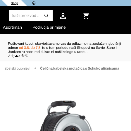
Shop
Asortiman
Područja primjene
Poštovani kupci, obavještavamo vas da odlazimo na zasluženi godišnji
odmor
od 3.8. do 7.8.
te u tom periodu naši Shopovi na Savici Šanci i
Jankomiru neće raditi, kao ni naši kolege u uredu.
˖°𓇼🌊⋆🐚🫧
Kabelski bubnjevi
Čelična kabelska motačica s Schuko utičnicama