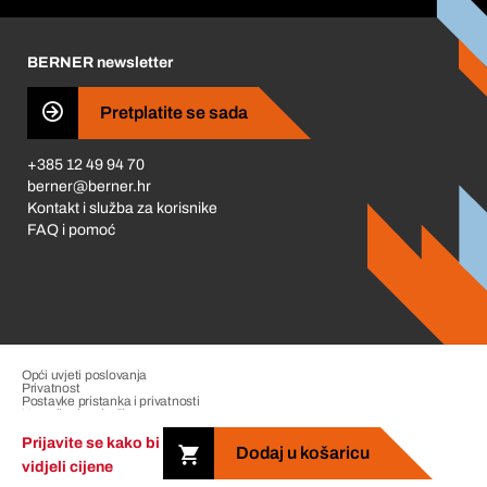
Karijera
BERNER newsletter
Business Conduct
Pretplatite se sada
+385 12 49 94 70
berner@berner.hr
Kontakt i služba za korisnike
FAQ i pomoć
Opći uvjeti poslovanja
Privatnost
Postavke pristanka i privatnosti
Upravljanje pritužbama
Impresum
Prijavite se kako bi
Dodaj u košaricu
vidjeli cijene
Copyright &copy; 2026 The Berner Group. All rights reserved.