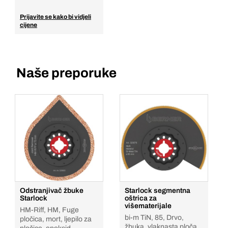
Prijavite se kako bi vidjeli
cijene
Naše preporuke
Odstranjivač žbuke
Starlock segmentna
Starlock
oštrica za
višematerijale
HM-Riff, HM, Fuge
bi-m TiN, 85, Drvo,
pločica, mort, ljepilo za
žbuka, vlaknasta ploča,