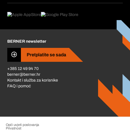
Područja primjene
Što nudimo
Povrati & Reklamacije
Product Compliance
Što nas pokreće
Korporativna društvena odgovornost
Karijera
BERNER newsletter
Business Conduct
Pretplatite se sada
+385 12 49 94 70
berner@berner.hr
Kontakt i služba za korisnike
FAQ i pomoć
Opći uvjeti poslovanja
Privatnost