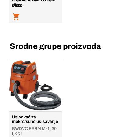
Prijavite se kako bi vidjeli
cijene
Srodne grupe proizvoda
Usisavač za
mokro/suho usisavanje
BWDVC PERM M-1, 30
l, 25 l