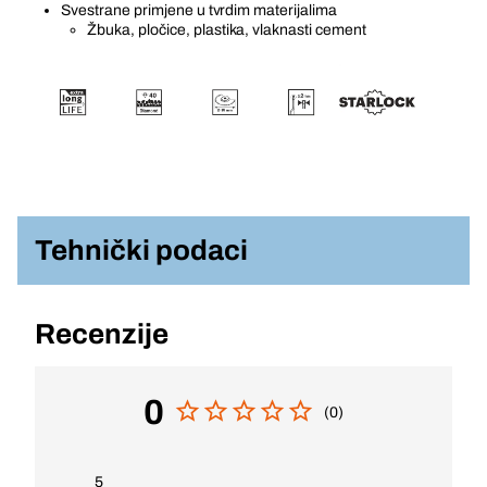
Svestrane primjene u tvrdim materijalima
Žbuka, pločice, plastika, vlaknasti cement
Tehnički podaci
Recenzije
0
(0)
5