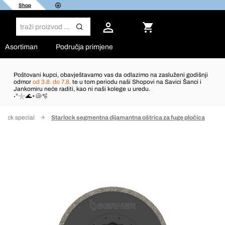
Shop
Asortiman
Područja primjene
Poštovani kupci, obavještavamo vas da odlazimo na zasluženi godišnji
odmor
od 3.8. do 7.8.
te u tom periodu naši Shopovi na Savici Šanci i
Jankomiru neće raditi, kao ni naši kolege u uredu.
˖°𓇼🌊⋆🐚🫧
rlock special
Starlock segmentna dijamantna oštrica za fuge pločica