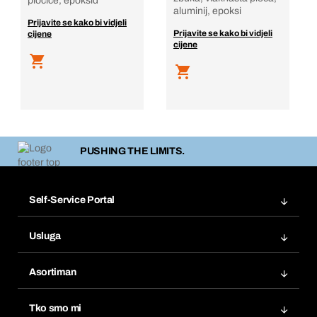
pločice, epoksid
aluminij, epoksi
Prijavite se kako bi vidjeli
Prijavite se kako bi vidjeli
cijene
cijene
PUSHING THE LIMITS.
Self-Service Portal
Narudžbe
Usluga
Fakture
Bera Modul
Popisi želja
Asortiman
eProcurement
Ponovno naručivanje
Inovacije proizvoda
Tražitelji proizvoda
Tko smo mi
Pretplate