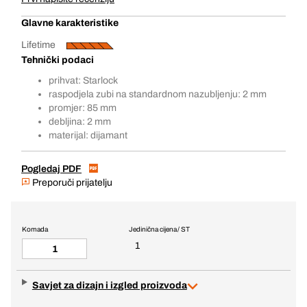
Glavne karakteristike
Lifetime
Tehnički podaci
prihvat: Starlock
raspodjela zubi na standardnom nazubljenju: 2 mm
promjer: 85 mm
debljina: 2 mm
materijal: dijamant
Pogledaj PDF
Preporuči prijatelju
Komada
Jedinična cijena / ST
1
Savjet za dizajn i izgled proizvoda